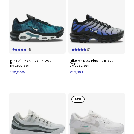
(4)
(3)
Nike Air Max Plus TN Dot
Nike Air Max Plus TN Black
Pattern
Sapphire
HV6355-001
DM0032-031
199,95 €
219,95 €
NEU