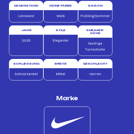
GEGENSTAND
DEINE FARBE
SAISON
Leinwand
Weiß
Frühling/Sommer
JAHR
STILE
SNEAKER-
HÖHE
2025
Eleganter
Niedrige
Turnschuhe
SCHLIESSUNG
BREITE
GESCHLECHT
Schnürsenkel
Mittel
Herren
Marke