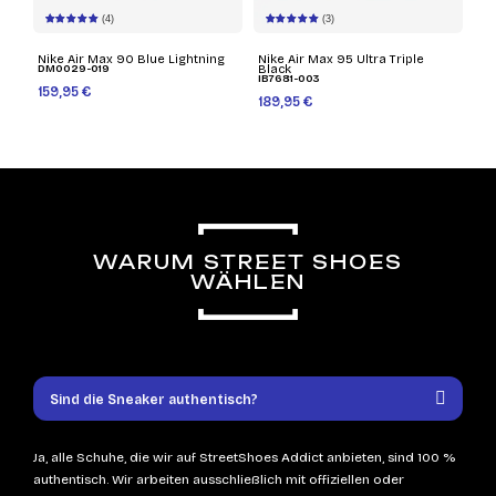
(4)
(3)
Nike Air Max 90 Blue Lightning
Nike Air Max 95 Ultra Triple
DM0029-019
Black
IB7681-003
159,95 €
189,95 €
WARUM STREET SHOES
WÄHLEN
Sind die Sneaker authentisch?
Ja, alle Schuhe, die wir auf StreetShoes Addict anbieten, sind 100 %
authentisch. Wir arbeiten ausschließlich mit offiziellen oder