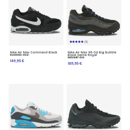
(3)
Nike Air Max Command Black
Nike Air Max 95 OG Big Bubble
629993-032
Black Game Royal
IM5987-010
149,95 €
189,95 €