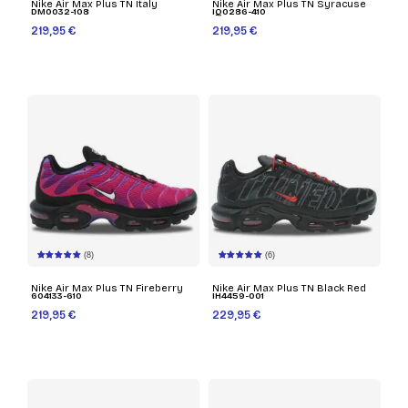
Nike Air Max Plus TN Italy
Nike Air Max Plus TN Syracuse
DM0032-108
IQ0286-410
219,95 €
219,95 €
(8)
(6)
Nike Air Max Plus TN Fireberry
Nike Air Max Plus TN Black Red
604133-610
IH4459-001
219,95 €
229,95 €