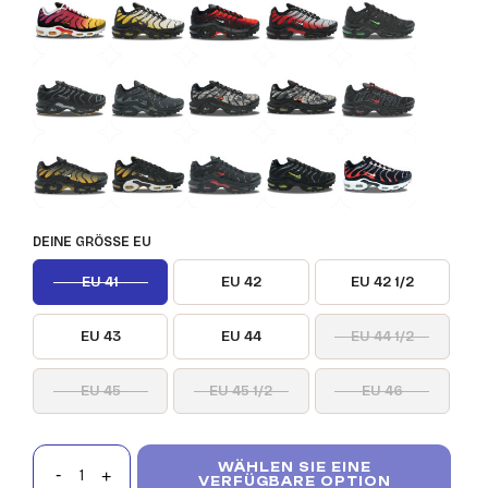
DEINE GRÖSSE EU
EU 41
EU 42
EU 42 1/2
EU 43
EU 44
EU 44 1/2
EU 45
EU 45 1/2
EU 46
WÄHLEN SIE EINE
VERFÜGBARE OPTION