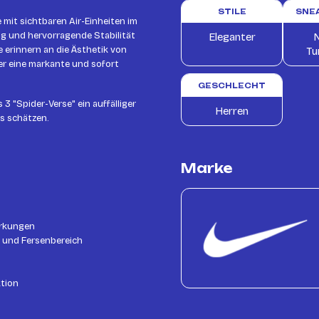
STILE
SNE
 mit sichtbaren Air-Einheiten im
ng und hervorragende Stabilität
Eleganter
N
e erinnern an die Ästhetik von
Tu
r eine markante und sofort
GESCHLECHT
3 "Spider-Verse" ein auffälliger
Herren
ns schätzen.
Marke
ärkungen
- und Fersenbereich
ktion