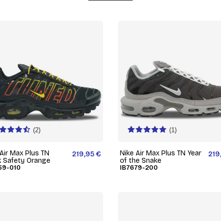
(2)
(1)
 Air Max Plus TN
Nike Air Max Plus TN Year
219,95 €
219
k Safety Orange
of the Snake
59-010
IB7679-200