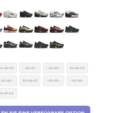
EU 40 1/2
EU 41
EU 42
EU 42 1/2
EU 44
EU 44 1/2
EU 45
EU 46
EU 47 1/2
EN SIE EINE VERFÜGBARE OPTION