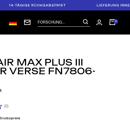
TÄGIGE RÜCKGABEFRIST
LIEFERUNG INNERHALB 
AIR MAX PLUS III
R VERSE FN7806-
1
(0)
Bruttopreis