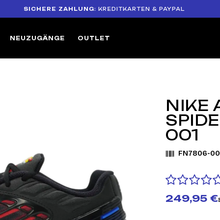
ICHERE ZAHLUNG
: KREDITKARTEN & PAYPAL
14-
NEUZUGÄNGE
OUTLET
NIKE 
SPIDE
001
FN7806-00
249,95 €