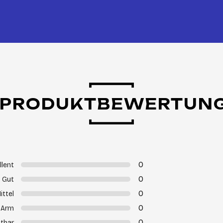
PRODUKTBEWERTUN
0
llent
0
Gut
0
ittel
0
Arm
0
tbar