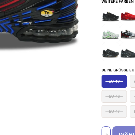
WEITERE FARBEN
DEINE GRÖSSE EU
EU 40
EU 43
EU 47
WÄHL