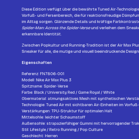
Diese Edition verfügt über die bewährte Tuned Air-Technologie
Vorfuß- und Fersenbereich, die für reaktionsfreudige Dämpfu
im Alltag sorgen. Glänzende Details und kräftige Farbkontrast
Spider-Man: Across the Spider-Verse
und verleihen dem Sneake
erkennbare Identität.
Zwischen Popkultur und Running-Tradition ist der Air Max Plus 
Sneaker für alle, die mutige und visuell beeindruckende Desig
Eigenschaften
Referenz: FN7806-001
Modell: Nike Air Max Plus 3
Spitzname: Spider-Verse
Farbe: Black / University Red / Game Royal / White
Obermaterial: atmungsaktives Mesh mit synthetischen Verst
Technologie: Tuned Air mit sichtbaren Air-Einheiten im Vorfuß
Verstärkungen: TPU-Struktur für optimalen Halt
Mittelsohle: leichter Schaumstoff
Außensohle: strapazierfähiger Gummi mit hervorragender Tra
Stil: Lifestyle / Retro Running / Pop Culture
Geschlecht: Herren