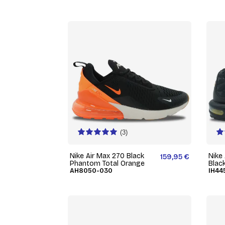
(3)
Nike Air Max 270 Black
Nike
159,95 €
Phantom Total Orange
Blac
AH8050-030
IH44