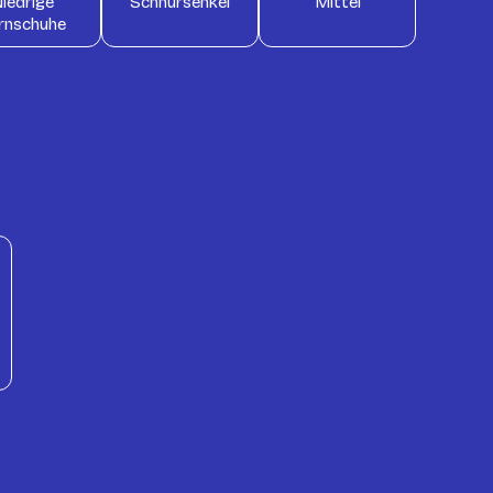
iedrige
Schnürsenkel
Mittel
rnschuhe