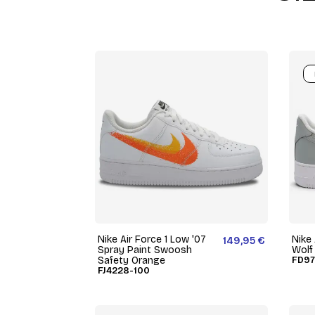
Nike Air Force 1 Low '07
Nike 
149,95 €
Spray Paint Swoosh
Wolf
Safety Orange
FD97
FJ4228-100