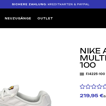
SICHERE ZAHLUNG
: KREDITKARTEN & PAYPAL
1
NEUZUGÄNGE
OUTLET
NIKE 
MULT
100
FJ4225-100
219,95 €
B