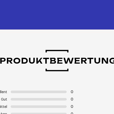
PRODUKTBEWERTUN
0
llent
0
Gut
0
ittel
0