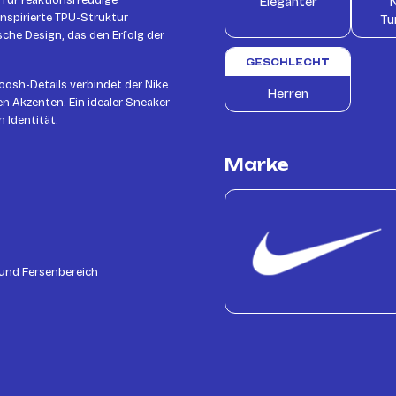
 für reaktionsfreudige
Eleganter
N
inspirierte TPU-Struktur
Tu
sche Design, das den Erfolg der
GESCHLECHT
osh-Details verbindet der Nike
Herren
 Akzenten. Ein idealer Sneaker
 Identität.
Marke
 und Fersenbereich