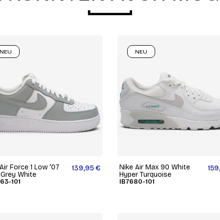
NEU
NEU
Air Force 1 Low '07
Nike Air Max 90 White
139,95 €
159
 Grey White
Hyper Turquoise
63-101
IB7680-101