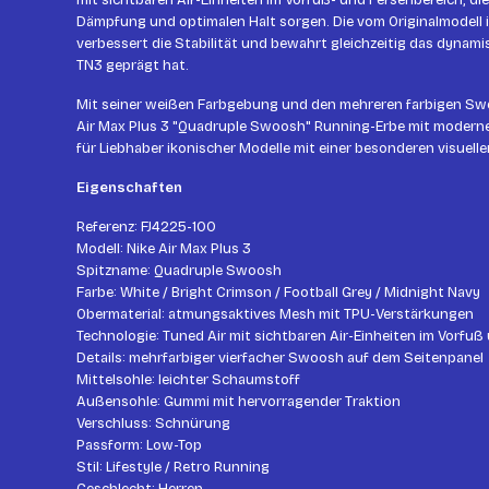
mit sichtbaren Air-Einheiten im Vorfuß- und Fersenbereich, die
Dämpfung und optimalen Halt sorgen. Die vom Originalmodell 
verbessert die Stabilität und bewahrt gleichzeitig das dynami
TN3 geprägt hat.
Mit seiner weißen Farbgebung und den mehreren farbigen Swo
Air Max Plus 3 "Quadruple Swoosh" Running-Erbe mit modernen
für Liebhaber ikonischer Modelle mit einer besonderen visuellen
Eigenschaften
Referenz: FJ4225-100
Modell: Nike Air Max Plus 3
Spitzname: Quadruple Swoosh
Farbe: White / Bright Crimson / Football Grey / Midnight Navy
Obermaterial: atmungsaktives Mesh mit TPU-Verstärkungen
Technologie: Tuned Air mit sichtbaren Air-Einheiten im Vorfuß
Details: mehrfarbiger vierfacher Swoosh auf dem Seitenpanel
Mittelsohle: leichter Schaumstoff
Außensohle: Gummi mit hervorragender Traktion
Verschluss: Schnürung
Passform: Low-Top
Stil: Lifestyle / Retro Running