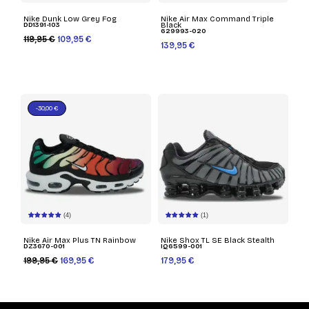
Nike Dunk Low Grey Fog
Nike Air Max Command Triple
DD1391-103
Black
629993-020
119,95 €
109,95 €
139,95 €
-30,00 €
(4)
(1)
Nike Air Max Plus TN Rainbow
Nike Shox TL SE Black Stealth
DZ3670-001
IQ6599-001
199,95 €
169,95 €
179,95 €