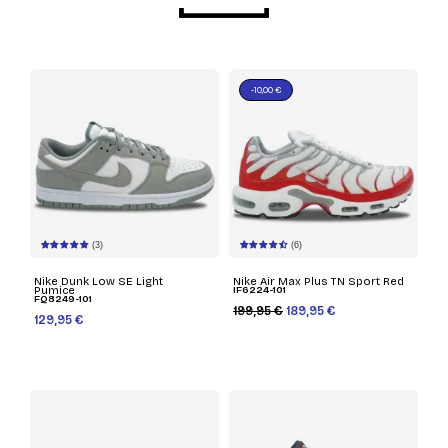
-10,00 €
(3)
(6)
Nike Dunk Low SE Light
Nike Air Max Plus TN Sport Red
Pumice
IF6224-101
FQ8249-101
199,95 €
189,95 €
129,95 €