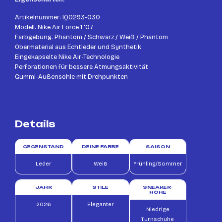
Artikelnummer: IQ0293-030
Modell: Nike Air Force 1 '07
Farbgebung: Phantom / Schwarz / Weiß / Phantom
Obermaterial aus Echtleder und Synthetik
Eingekapselte Nike Air-Technologie
Perforationen für bessere Atmungsaktivität
Gummi-Außensohle mit Drehpunkten
Details
GEGENSTAND
DEINE FARBE
SAISON
Leder
Weiß
Frühling/Sommer
JAHR
STILE
SNEAKER-
HÖHE
2026
Eleganter
Niedrige
Turnschuhe