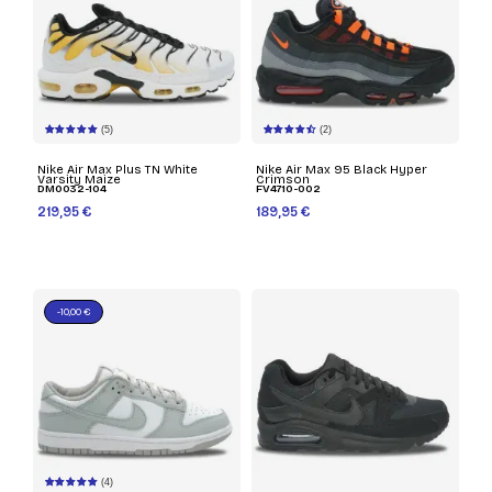
(5)
(2)
Nike Air Max Plus TN White
Nike Air Max 95 Black Hyper
Varsity Maize
Crimson
DM0032-104
FV4710-002
219,95 €
189,95 €
-10,00 €
(4)