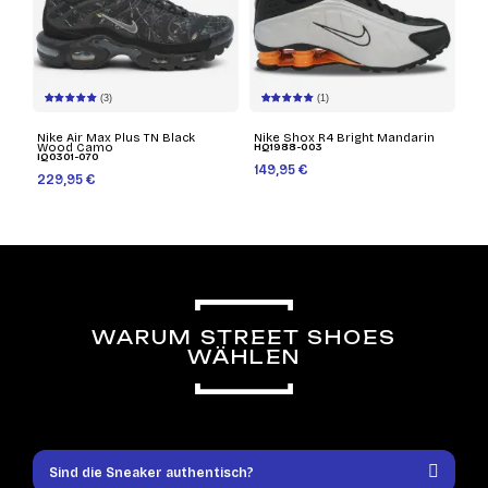
(3)
(1)
Nike Air Max Plus TN Black
Nike Shox R4 Bright Mandarin
Wood Camo
HQ1988-003
IQ0301-070
149,95 €
229,95 €
WARUM STREET SHOES
WÄHLEN
Sind die Sneaker authentisch?