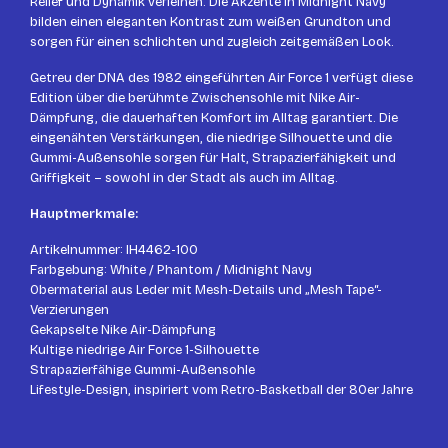
Relief und Dynamik verleihen. Die Akzente in Midnight Navy
bilden einen eleganten Kontrast zum weißen Grundton und
sorgen für einen schlichten und zugleich zeitgemäßen Look.
Getreu der DNA des 1982 eingeführten Air Force 1 verfügt diese
Edition über die berühmte Zwischensohle mit Nike Air-
Dämpfung, die dauerhaften Komfort im Alltag garantiert. Die
eingenähten Verstärkungen, die niedrige Silhouette und die
Gummi-Außensohle sorgen für Halt, Strapazierfähigkeit und
Griffigkeit – sowohl in der Stadt als auch im Alltag.
Hauptmerkmale:
Artikelnummer: IH4462-100
Farbgebung: White / Phantom / Midnight Navy
Obermaterial aus Leder mit Mesh-Details und „Mesh Tape“-
Verzierungen
Gekapselte Nike Air-Dämpfung
Kultige niedrige Air Force 1-Silhouette
Strapazierfähige Gummi-Außensohle
Lifestyle-Design, inspiriert vom Retro-Basketball der 80er Jahre