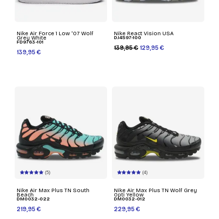
Nike Air Force 1 Low '07 Wolf
Nike React Vision USA
Grey White
DJ4597-100
FD9763-101
139,95 €
129,95 €
139,95 €
(5)
(4)
Nike Air Max Plus TN South
Nike Air Max Plus TN Wolf Grey
Beach
Opti Yellow
DM0032-022
DM0032-012
219,95 €
229,95 €