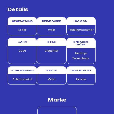
Details
GEGENSTAND
DEINE FARBE
SAISON
Leder
Weiß
Frühling/Sommer
JAHR
STILE
SNEAKER-
HÖHE
2026
Eleganter
Niedrige
Turnschuhe
SCHLIESSUNG
BREITE
GESCHLECHT
Schnürsenkel
Mittel
Herren
Marke