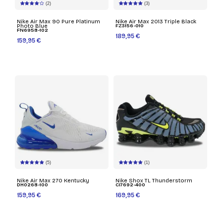
(2)
(3)
Nike Air Max 90 Pure Platinum
Nike Air Max 2013 Triple Black
Photo Blue
FZ3156-010
FN6958-102
189,95 €
159,95 €
(5)
(1)
Nike Air Max 270 Kentucky
Nike Shox TL Thunderstorm
DH0268-100
CI7692-400
159,95 €
169,95 €