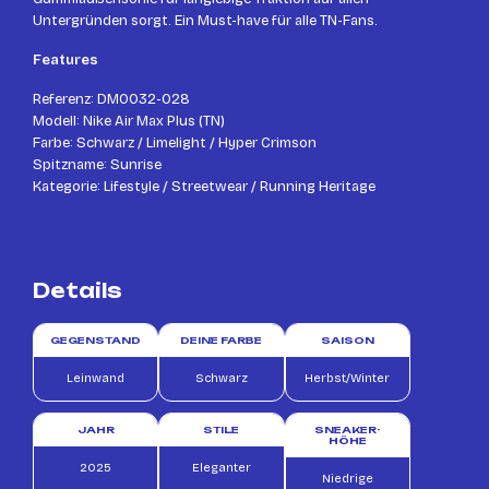
Untergründen sorgt. Ein Must-have für alle TN-Fans.
Features
Referenz: DM0032-028
Modell: Nike Air Max Plus (TN)
Farbe: Schwarz / Limelight / Hyper Crimson
Spitzname: Sunrise
Kategorie: Lifestyle / Streetwear / Running Heritage
Details
GEGENSTAND
DEINE FARBE
SAISON
Leinwand
Schwarz
Herbst/Winter
JAHR
STILE
SNEAKER-
HÖHE
2025
Eleganter
Niedrige