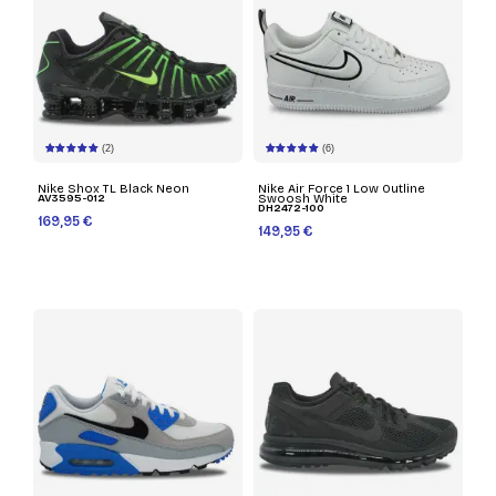
(2)
(6)
Nike Shox TL Black Neon
Nike Air Force 1 Low Outline
AV3595-012
Swoosh White
DH2472-100
169,95 €
149,95 €