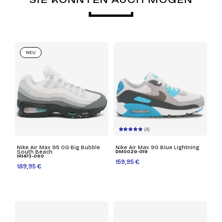
NEU
(4)
Nike Air Max 95 OG Big Bubble
Nike Air Max 90 Blue Lightning
South Beach
DM0029-019
IR1473-060
159,95 €
189,95 €