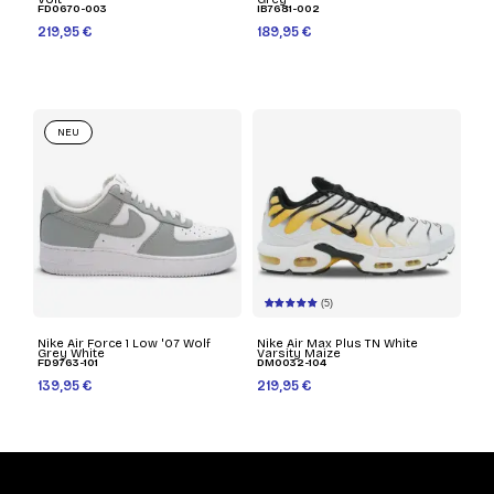
FD0670-003
IB7681-002
219,95 €
189,95 €
NEU
(5)
Nike Air Force 1 Low '07 Wolf
Nike Air Max Plus TN White
Grey White
Varsity Maize
FD9763-101
DM0032-104
139,95 €
219,95 €