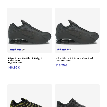
(4)
(4)
Nike Shox R4 Black Bright
Nike Shox R4 Black Max Red
Crimson
AR3565-004
HQ1988-001
149,95 €
149,95 €