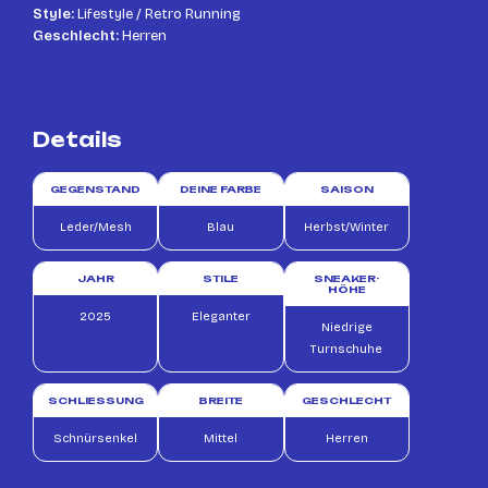
Style:
Lifestyle / Retro Running
Geschlecht:
Herren
Details
GEGENSTAND
DEINE FARBE
SAISON
Leder/Mesh
Blau
Herbst/Winter
JAHR
STILE
SNEAKER-
HÖHE
2025
Eleganter
Niedrige
Turnschuhe
SCHLIESSUNG
BREITE
GESCHLECHT
Schnürsenkel
Mittel
Herren