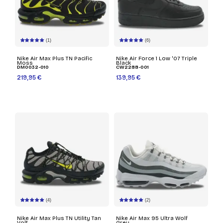
(1)
(6)
Nike Air Max Plus TN Pacific
Nike Air Force 1 Low '07 Triple
Moss
Black
DM0032-010
CW2288-001
219,95 €
139,95 €
(4)
(2)
Nike Air Max Plus TN Utility Tan
Nike Air Max 95 Ultra Wolf
Volt
Grey