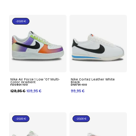
-20,00 €
Nike Air Force 1 Low '07 Multi-
Nike Cortez Leather White
Color Gradient
Black
FD0801-100
DN1791-100
129,95 €
109,95 €
99,95 €
-20,00 €
-20,00 €