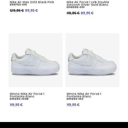
Nike Air Max 2013 Black Pink
Nike Air Force 1 LV8 Double
555753-001
Swoosh Silver Gold Blanc
DH9595-001
129,95 €
99,95 €
119,95 €
89,95 €
Wmns Nike Air Force 1
Wmns Nike Air Force 1
Fontanka Blanc
Fontanka Blanc
DH1290-100B
DH1290-100
119,95 €
119,95 €