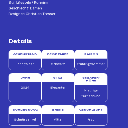
Stil: Lifestyle / Running
Geschlecht: Damen
Designer: Christian Tresser
Details
GEGENSTAND
DEINE FARBE
SAISON
Leder/Mesh
Schwarz
Frühling/Sommer
JAHR
STILE
SNEAKER-
HÖHE
2024
Eleganter
Niedrige
Turnschuhe
SCHLIESSUNG
BREITE
GESCHLECHT
Schnürsenkel
Mittel
Frau