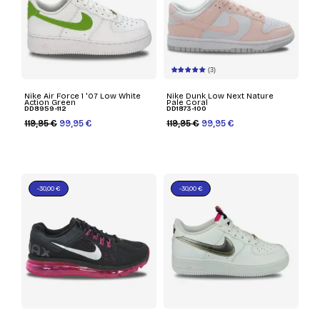
(3)
Nike Air Force 1 '07 Low White
Nike Dunk Low Next Nature
Action Green
Pale Coral
DD8959-112
DD1873-100
119,95 €
99,95 €
119,95 €
99,95 €
-30,00 €
-30,00 €