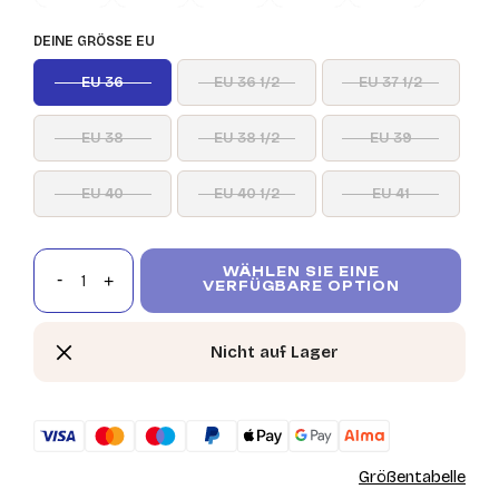
DEINE GRÖSSE EU
EU 36
EU 36 1/2
EU 37 1/2
EU 38
EU 38 1/2
EU 39
EU 40
EU 40 1/2
EU 41
WÄHLEN SIE EINE
VERFÜGBARE OPTION
Nicht auf Lager
Größentabelle