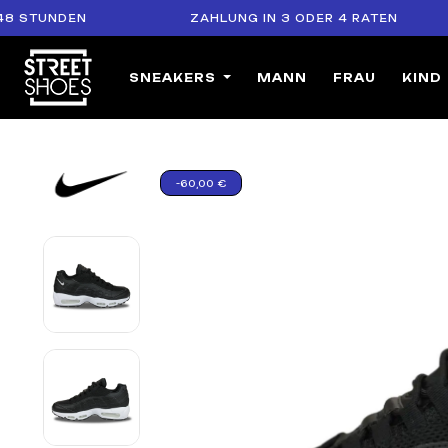
UNDEN
ZAHLUNG IN 3 ODER 4 RATEN
SNEAKERS
MANN
FRAU
KIND
-60,00 €