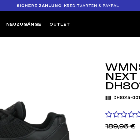
SICHERE ZAHLUNG
: KREDITKARTEN & PAYPAL
1
NEUZUGÄNGE
OUTLET
WMNS
NEXT
DH80
DH8015-00
189,95 €