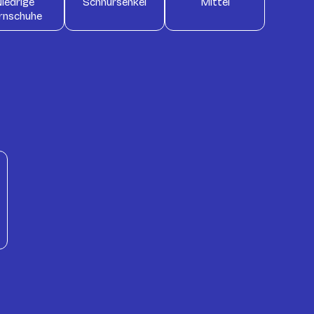
iedrige
Schnürsenkel
Mittel
rnschuhe