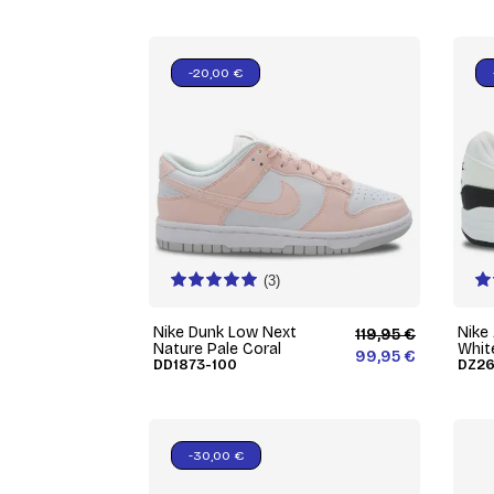
-20,00 €
(3)
Nike Dunk Low Next
Nike 
119,95 €
Nature Pale Coral
Whit
99,95 €
DD1873-100
DZ26
-30,00 €