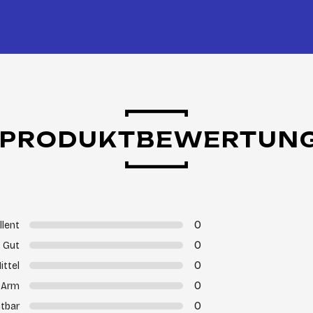
PRODUKTBEWERTUN
0
llent
0
Gut
0
ittel
0
Arm
0
tbar