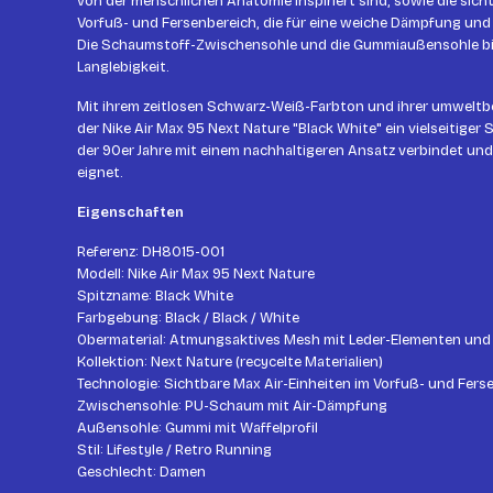
von der menschlichen Anatomie inspiriert sind, sowie die sich
Vorfuß- und Fersenbereich, die für eine weiche Dämpfung und
Die Schaumstoff-Zwischensohle und die Gummiaußensohle biet
Langlebigkeit.
Mit ihrem zeitlosen Schwarz-Weiß-Farbton und ihrer umweltb
der Nike Air Max 95 Next Nature "Black White" ein vielseitiger
der 90er Jahre mit einem nachhaltigeren Ansatz verbindet und 
eignet.
Eigenschaften
Referenz: DH8015-001
Modell: Nike Air Max 95 Next Nature
Spitzname: Black White
Farbgebung: Black / Black / White
Obermaterial: Atmungsaktives Mesh mit Leder-Elementen und
Kollektion: Next Nature (recycelte Materialien)
Technologie: Sichtbare Max Air-Einheiten im Vorfuß- und Fers
Zwischensohle: PU-Schaum mit Air-Dämpfung
Außensohle: Gummi mit Waffelprofil
Stil: Lifestyle / Retro Running
Geschlecht: Damen