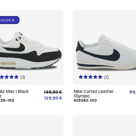
-20,00 €
(3)
(2)
Air Max 1 Black
Nike Cortez Leather
149,95 €
99
e
Olympic
129,95 €
28-102
HJ9343-100