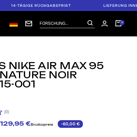
4-TÄGIGE RÜCKGABEFRIST
LIEFERUNG INNERHAL
 NIKE AIR MAX 95
 NATURE NOIR
15-001
1
(0)
129,95 €
-60,00 €
Bruttopreis