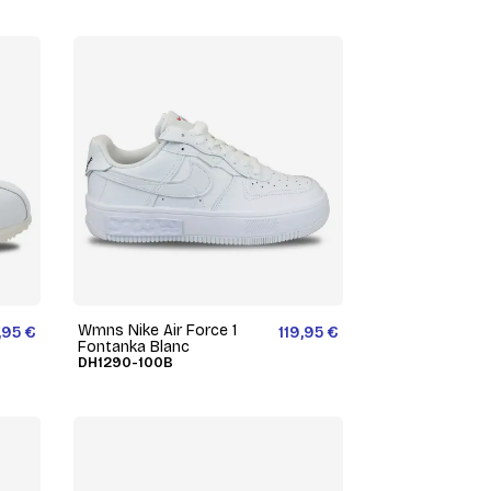
Wmns Nike Air Force 1
,95 €
119,95 €
Fontanka Blanc
DH1290-100B