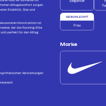
tbaren Max Air-Einheiten im
Eleganter
N
 hohen Alltagskomfort sorgen.
Tu
en Stabilität, Grip und
GESCHLECHT
ewussteren Konstruktion ist
Frau
 Sneaker, der das Running-Erbe
sich perfekt für den Alltag
Marke
 synthetischen Verstärkungen
enbereich