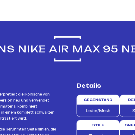
 NIKE AIR MAX 95 N
Details
rpretiert die ikonische von
 Version neu und verwendet
GEGENSTAND
DE
rmaterial kombiniert
Leder/Mesh
S
 in einem komplett schwarzen
trastiert wird.
STILE
SNE
die berühmten Seitenlinien, die