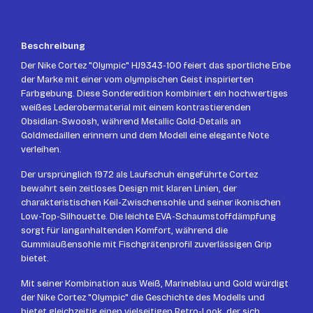
Beschreibung
Der Nike Cortez "Olympic" HJ9343-100 feiert das sportliche Erbe
der Marke mit einer vom olympischen Geist inspirierten
Farbgebung. Diese Sonderedition kombiniert ein hochwertiges
weißes Lederobermaterial mit einem kontrastierenden
Obsidian-Swoosh, während Metallic Gold-Details an
Goldmedaillen erinnern und dem Modell eine elegante Note
verleihen.
Der ursprünglich 1972 als Laufschuh eingeführte Cortez
bewahrt sein zeitloses Design mit klaren Linien, der
charakteristischen Keil-Zwischensohle und seiner ikonischen
Low-Top-Silhouette. Die leichte EVA-Schaumstoffdämpfung
sorgt für langanhaltenden Komfort, während die
Gummiaußensohle mit Fischgrätenprofil zuverlässigen Grip
bietet.
Mit seiner Kombination aus Weiß, Marineblau und Gold würdigt
der Nike Cortez "Olympic" die Geschichte des Modells und
bietet gleichzeitig einen vielseitigen Retro-Look, der sich