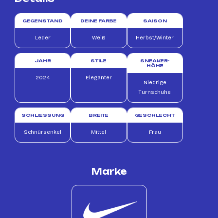
GEGENSTAND
DEINE FARBE
SAISON
Leder
Weiß
Herbst/Winter
JAHR
STILE
SNEAKER-
HÖHE
2024
Eleganter
Niedrige
Turnschuhe
SCHLIESSUNG
BREITE
GESCHLECHT
Schnürsenkel
Mittel
Frau
Marke