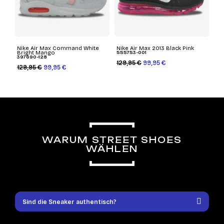
Nike Air Max Command White
Nike Air Max 2013 Black Pink
Bright Mango
555753-001
397690-128
129,95 €
99,95 €
129,95 €
99,95 €
WARUM STREET SHOES
WÄHLEN
Sind die Sneaker authentisch?