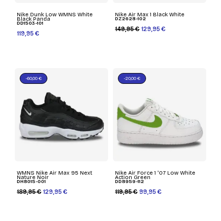
Nike Dunk Low WMNS White
Nike Air Max 1 Black White
Black Panda
DZ2628-102
DD1503-101
149,95 €
129,95 €
119,95 €
-60,00 €
-20,00 €
WMNS Nike Air Max 95 Next
Nike Air Force 1 '07 Low White
Nature Noir
Action Green
DH8015-001
DD8959-112
189,95 €
129,95 €
119,95 €
99,95 €