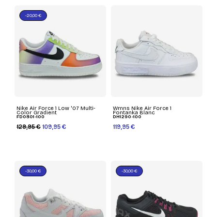
-20,00 €
Nike Air Force 1 Low '07 Multi-
Wmns Nike Air Force 1
Color Gradient
Fontanka Blanc
FD0801-100
DH1290-100
129,95 €
109,95 €
119,95 €
-30,00 €
-30,00 €