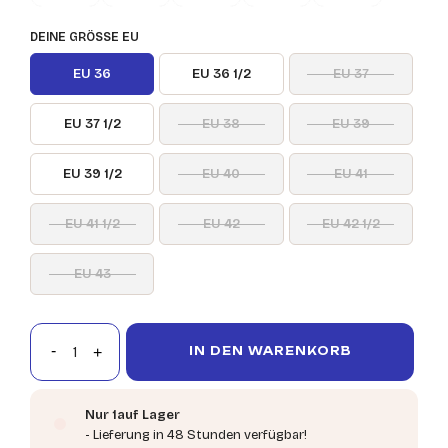
DEINE GRÖSSE EU
EU 36
EU 36 1/2
EU 37
EU 37 1/2
EU 38
EU 39
EU 39 1/2
EU 40
EU 41
EU 41 1/2
EU 42
EU 42 1/2
EU 43
IN DEN WARENKORB
Nur 1auf Lager
- Lieferung in 48 Stunden verfügbar!