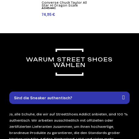
Converse Chuck Taylor All
Star HI Dragon Scale
A04544C
74,95 €
WARUM STREET SHOES
WÄHLEN
Sind die Sneaker authentisch?
Ja, alle Schuhe, die wir auf StreetShoes Addict anbieten, sind 100 %
authentisch. Wir arbeiten ausschließlich mit offiziellen oder
zertifizierten Lieferanten zusammen, um Ihnen hochwertige,
brandneue Produkte zu garantieren, die den Standards großer
Marken wie Nike, Adidas, Timberland, UGG und vielen mehr