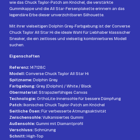
wie das Chuck Taylor-Patch am Knöchel, die verstärkte
Gummikappe und die All Star-Fersenplakette erinnern an das
legendäre Erbe dieser unverzichtbaren Silhouette.
Mit ihrer vielseitigen Dolphin Grey-Farbgebung ist der Converse
Chuck Taylor All Star Hi die ideale Wahl für Liebhaber klassischer
Sneaker, die ein zeitloses und vielseitig kombinierbares Modell
suchen.
Eigenschaften
Referenz:
147128C
Modell:
Converse Chuck Taylor All Star Hi
Spitzname:
Dolphin Grey
Farbgebung:
Grey (Dolphin) / White / Black
Obermaterial:
Strapazierfähiges Canvas
Technologie:
OrthoLite-Innensohle für bessere Dämpfung
Patch:
Ikonisches Chuck Taylor-Patch am Knöchel
Seitliche Ösen:
Für verbesserte Atmungsaktivität
Zwischensohle:
Vulkanisiertes Gummi
Außensohle:
Gummi mit Diamantprofil
Verschluss:
Schnürung
Schnitt:
High-Top