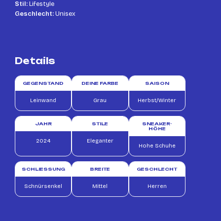
Stil:
Lifestyle
Geschlecht:
Unisex
Details
GEGENSTAND
DEINE FARBE
SAISON
Leinwand
Grau
Herbst/Winter
JAHR
STILE
SNEAKER-
HÖHE
2024
Eleganter
Hohe Schuhe
SCHLIESSUNG
BREITE
GESCHLECHT
Schnürsenkel
Mittel
Herren