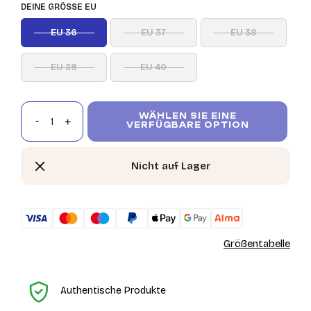
DEINE GRÖSSE EU
EU 36
EU 37
EU 38
EU 39
EU 40
WÄHLEN SIE EINE
VERFÜGBARE OPTION
Nicht auf Lager
Größentabelle
St
Authentische Produkte