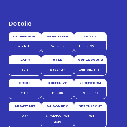
Details
GEGENSTAND
DEINE FARBE
SAISON
Wildleder
Schwarz
Herbst/Winter
JAHR
STILE
SCHLIESSUNG
2019
Eleganter
Zum Anziehen
BREITE
STIEFELTYP
ZEHENFORM
Mittel
Bottes
Bout Rond
ABSATZART
SAISON RDC
GESCHLECHT
Plat
Automne/Hiver
Frau
2019