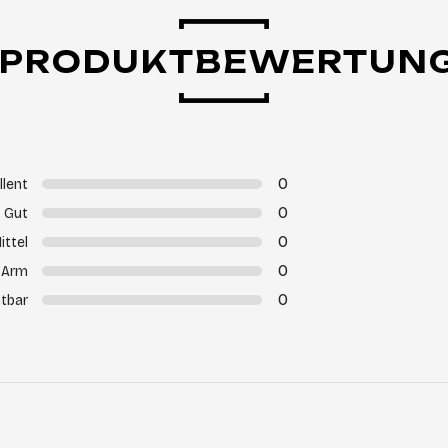
PRODUKTBEWERTUN
0
llent
0
Gut
0
ittel
0
Arm
0
tbar