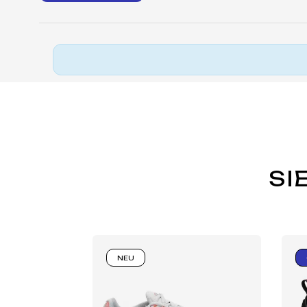
SI
NEU