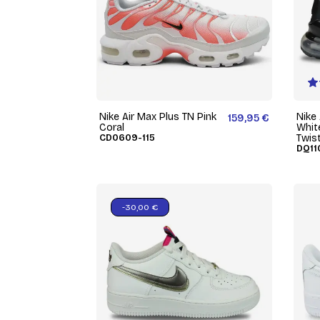
Nike Air Max Plus TN Pink
Nike
159,95 €
Coral
Whit
CD0609-115
Twis
DQ11
-30,00 €