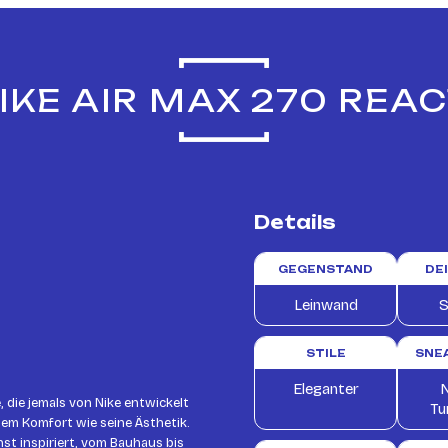
KE AIR MAX 270 REA
Details
GEGENSTAND
DE
Leinwand
S
STILE
SNE
Eleganter
N
 die jemals von Nike entwickelt
Tu
hem Komfort wie seine Ästhetik.
t inspiriert, vom Bauhaus bis