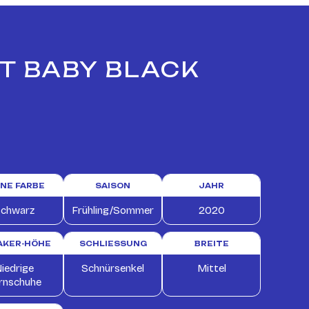
CT BABY BLACK
INE FARBE
SAISON
JAHR
chwarz
Frühling/Sommer
2020
AKER-HÖHE
SCHLIESSUNG
BREITE
iedrige
Schnürsenkel
Mittel
rnschuhe