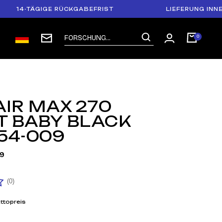
4-TÄGIGE RÜCKGABEFRIST
LIEFERUNG INNERHAL
AIR MAX 270
T BABY BLACK
54-009
9
(0)
ttopreis