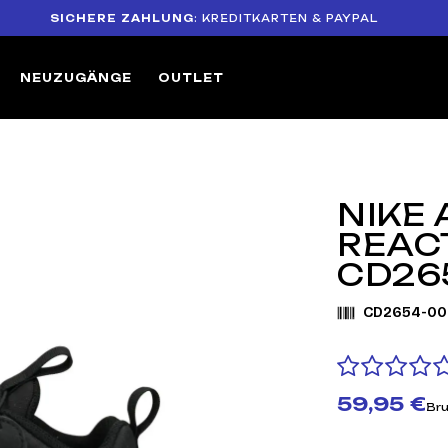
SICHERE ZAHLUNG
: KREDITKARTEN & PAYPAL
1
NEUZUGÄNGE
OUTLET
NIKE 
REAC
CD26
CD2654-00
59,95 €
Bru