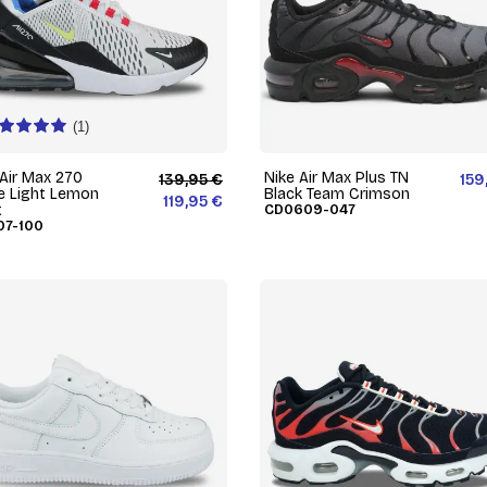
(1)
 Air Max 270
Nike Air Max Plus TN
139,95 €
159
e Light Lemon
Black Team Crimson
119,95 €
t
CD0609-047
07-100