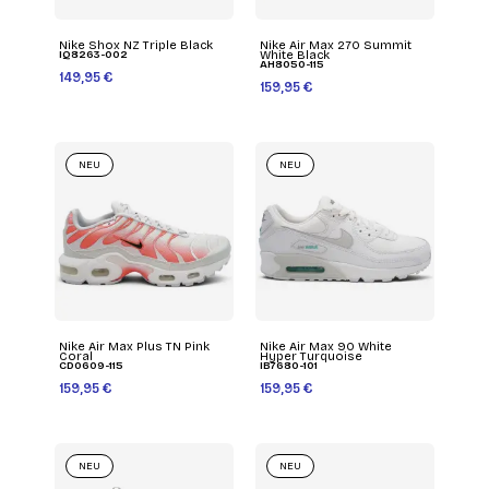
Nike Shox NZ Triple Black
Nike Air Max 270 Summit
IQ8263-002
White Black
AH8050-115
149,95 €
159,95 €
NEU
NEU
Nike Air Max Plus TN Pink
Nike Air Max 90 White
Coral
Hyper Turquoise
CD0609-115
IB7680-101
159,95 €
159,95 €
NEU
NEU