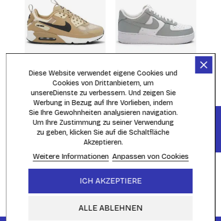
Nike Air Max 90 Drift
Nike Air Force 1 Low '07
Diese Website verwendet eigene Cookies und
Parachute Beige
Wolf Grey White
IO1908-297
FD9763-101
Cookies von Drittanbietern, um
159,95 €
139,95 €
unsereDienste zu verbessern. Und zeigen Sie
Werbung in Bezug auf Ihre Vorlieben, indem
Sie Ihre Gewohnheiten analysieren navigation.
FILTER
Um Ihre Zustimmung zu seiner Verwendung
Showing 1 - 10 of 10 items
zu geben, klicken Sie auf die Schaltfläche
Akzeptieren.

Sortiert nach:
Weitere Informationen
Anpassen von Cookies
WAS IST NEU
ICH AKZEPTIERE
Neue Artikel
Startseite
ALLE ABLEHNEN