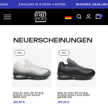
DEN
ZAHLUNG IN 3 ODER 4 RATEN
SICHERE ZAHLUNG
:
NEUERSCHEINUNGEN
NEU
NEU
Nike Air Max 95 OG Big
Nike Air Max 95 OG Big
Bubble South Beach
Bubble Black Lime Blast
IR1473-060
IQ0285-010
189,95 €
189,95 €