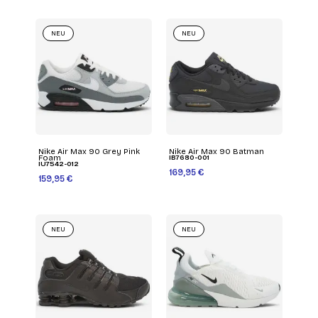
NEU
NEU
Nike Air Max 90 Grey Pink
Nike Air Max 90 Batman
Foam
IB7680-001
IU7542-012
169,95 €
159,95 €
NEU
NEU