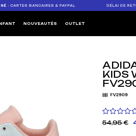
CARTES BANCAIRES & PAYPAL
DÉLAI DE RETOUR 
NFANT
NOUVEAUTÉS
OUTLET
ADID
KIDS 
FV29
FV2909
54,95 €
4