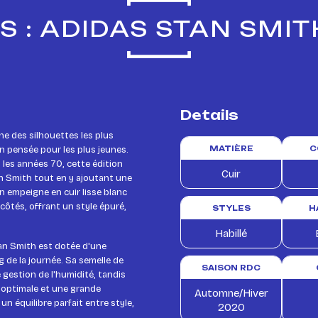
 : ADIDAS STAN SMIT
Details
une des silhouettes les plus
 pensée pour les plus jeunes.
MATIÈRE
C
 les années 70, cette édition
Cuir
an Smith tout en y ajoutant une
n empeigne en cuir lisse blanc
 côtés, offrant un style épuré,
STYLES
H
Habillé
an Smith est dotée d'une
 de la journée. Sa semelle de
SAISON RDC
gestion de l'humidité, tandis
 optimale et une grande
Automne/Hiver
 un équilibre parfait entre style,
2020