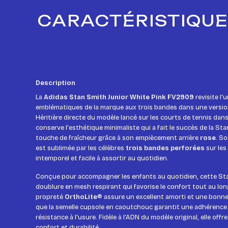
CARACTÉRISTIQUES
Description
La
Adidas Stan Smith Junior White Pink FV2909
revisite l'
emblématiques de la marque aux trois bandes dans une version
Héritière directe du modèle lancé sur les courts de tennis dans
conserve l'esthétique minimaliste qui a fait le succès de la St
touche de fraîcheur grâce à son empiècement arrière
rose
. So
est sublimée par les célèbres
trois bandes perforées
sur les
intemporel et facile à assortir au quotidien.
Conçue pour accompagner les enfants au quotidien, cette St
doublure en mesh respirant qui favorise le confort tout au long
propreté
OrthoLite®
assure un excellent amorti et une bonne 
que la semelle cupsole en caoutchouc garantit une adhérence
résistance à l'usure. Fidèle à l'ADN du modèle original, elle offre
confort et durabilité.