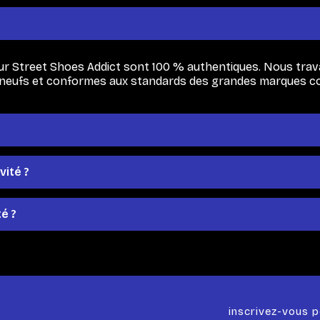
r Street Shoes Addict sont 100 % authentiques. Nous trava
té, neufs et conformes aux standards des grandes marques c
ité ?
é ?
inscrivez-vous p