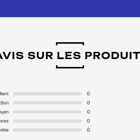
AVIS SUR LES PRODUI
0
llent
0
Bon
0
oyen
0
vres
0
rible