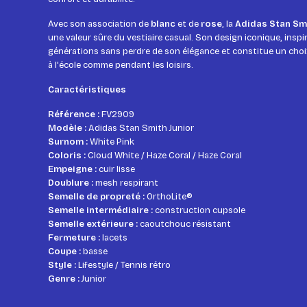
Avec son association de
blanc
et de
rose
, la
Adidas Stan Smi
une valeur sûre du vestiaire casual. Son design iconique, inspir
générations sans perdre de son élégance et constitue un choi
à l'école comme pendant les loisirs.
Caractéristiques
Référence :
FV2909
Modèle :
Adidas Stan Smith Junior
Surnom :
White Pink
Coloris :
Cloud White / Haze Coral / Haze Coral
Empeigne :
cuir lisse
Doublure :
mesh respirant
Semelle de propreté :
OrthoLite®
Semelle intermédiaire :
construction cupsole
Semelle extérieure :
caoutchouc résistant
Fermeture :
lacets
Coupe :
basse
Style :
Lifestyle / Tennis rétro
Genre :
Junior