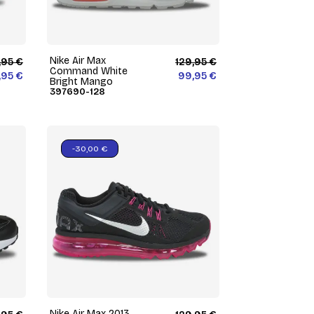
Nike Air Max
,95 €
129,95 €
Command White
,95 €
99,95 €
Bright Mango
397690-128
-30,00 €
Nike Air Max 2013