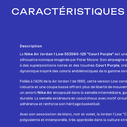
CARACTÉRISTIQUES 
Description
La
Nike Air Jordan 1 Low 553560-125 "Court Purple"
est une
silhouette iconique imaginée par Peter Moore. Son empeigne e
à des superpositions noires et des touches
Court Purple
, cr
dynamique inspiré des coloris emblématiques de la gamme Jor
Fidèle à l’ADN de la Air Jordan 1 de 1985, cette version Low co
robuste et une coupe basse offrant plus de liberté de mouveme
un amorti
Nike Air
encapsulé dans la semelle intermédiaire, g
durable. La semelle extérieure en caoutchouc avec motif circul
adhérence et renforce son héritage basketball.
Avec son association de blanc, noir et violet, la Jordan 1 Low 
polyvalente et intemporelle, très appréciée dans la culture str