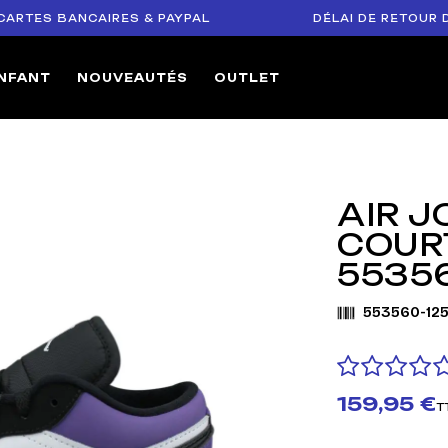
S BANCAIRES & PAYPAL
DÉLAI DE RETOUR DE 14 
NFANT
NOUVEAUTÉS
OUTLET
AIR J
COUR
55356
553560-12
159,95 €
T