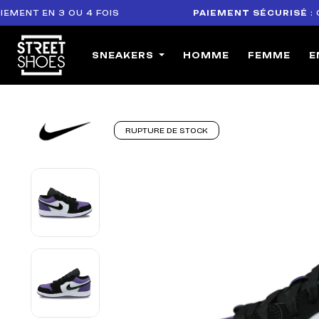
 EN 3 OU 4 FOIS
PAIEMENT SÉCURISÉ
: CARTE
SNEAKERS
HOMME
FEMME
E
RUPTURE DE STOCK