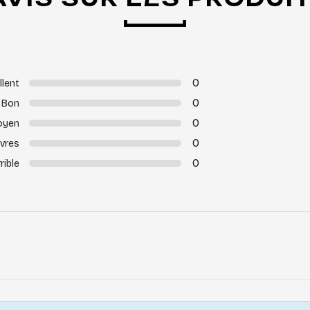
0
llent
0
Bon
0
oyen
0
vres
0
rible