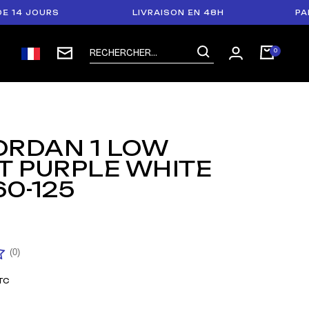
JOURS
LIVRAISON EN 48H
PAIEMENT
ORDAN 1 LOW
T PURPLE WHITE
0-125
5
(0)
TC