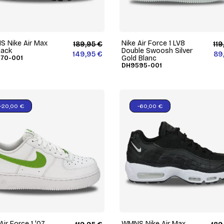
 Nike Air Max
Nike Air Force 1 LV8
189,95 €
119
lack
Double Swoosh Silver
149,95 €
89
70-001
Gold Blanc
DH9595-001
-20,00 €
-60,00 €
Air Force 1 '07
WMNS Nike Air Max