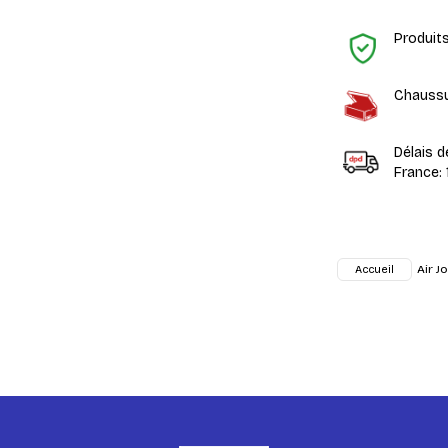
Produit
Chaussu
Délais d
France: 
Air J
Accueil