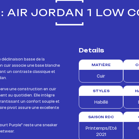
: AIR JORDAN 1 LOW 
Details
 déclinaison basse de la
n cuir associe une base blanche
MATIÈRE
C
éant un contraste classique et
Cuir
dan.
nserve une construction en cuir
STYLES
H
nt au quotidien. Elle intègre
arantissant un confort souple et
Habillé
aire pivot assure une excellente
SAISON RDC
"Court Purple" reste une sneaker
Printemps/Eté
eetwear.
2021