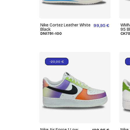
Nike Cortez Leather White
WMNS
99,95 €
Black
95 B
DN1791-100
CK70
-20,00 €
Nike Air Force 1 Low
Nike 