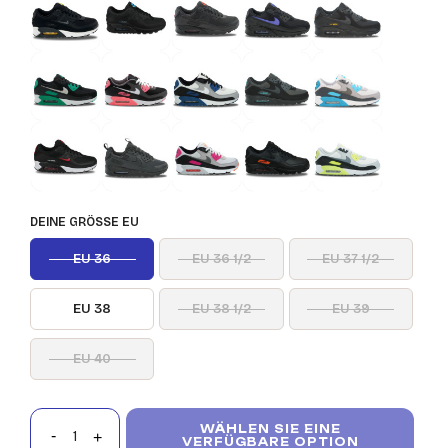
DEINE GRÖSSE EU
EU 36
EU 36 1/2
EU 37 1/2
EU 38
EU 38 1/2
EU 39
EU 40
WÄHLEN SIE EINE
VERFÜGBARE OPTION