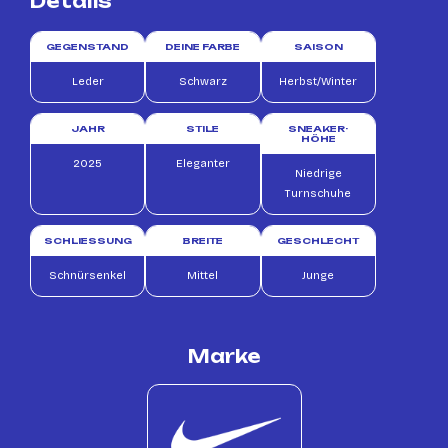
Details
GEGENSTAND
DEINE FARBE
SAISON
Leder
Schwarz
Herbst/Winter
JAHR
STILE
SNEAKER-
HÖHE
2025
Eleganter
Niedrige
Turnschuhe
SCHLIESSUNG
BREITE
GESCHLECHT
Schnürsenkel
Mittel
Junge
Marke