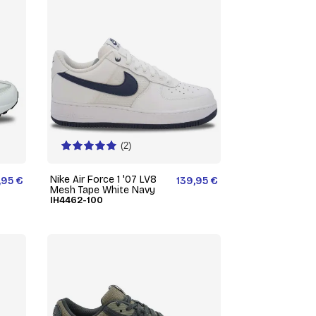
(2)
Nike Air Force 1 '07 LV8
,95 €
139,95 €
Mesh Tape White Navy
IH4462-100