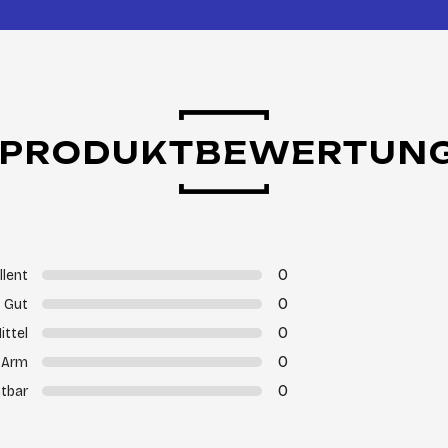
PRODUKTBEWERTUN
0
llent
0
Gut
0
ittel
0
Arm
0
tbar