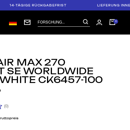
4-TÄGIGE RÜCKGABEFRIST
LIEFERUNG INNERHAL
AIR MAX 270
T SE WORLDWIDE
 WHITE CK6457-100
0
(0)
ruttopreis