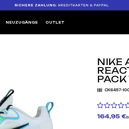
SICHERE ZAHLUNG
: KREDITKARTEN & PAYPAL
1
NEUZUGÄNGE
OUTLET
NIKE 
REAC
PACK
CK6457-10
164,95 €
B