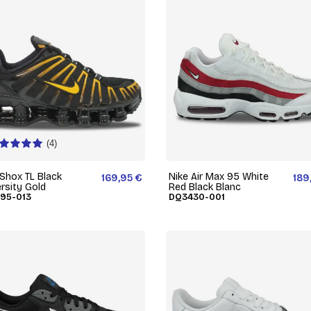
(4)
 Shox TL Black
Nike Air Max 95 White
169,95 €
189
rsity Gold
Red Black Blanc
95-013
DQ3430-001