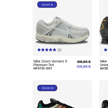
-20,00 €
(1)
Nike Zoom Vomero 5
Nike
159,95 €
Platinum Tint
Unive
139,95 €
HF0731-007
AV35
-30,00 €