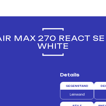
AIR MAX 270 REACT S
WHITE
Details
GEGENSTAND
DE
Leinwand
STILE
SNE