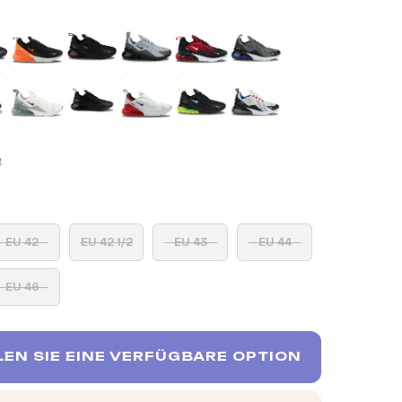
EU 42
EU 42 1/2
EU 43
EU 44
EU 46
EN SIE EINE VERFÜGBARE OPTION