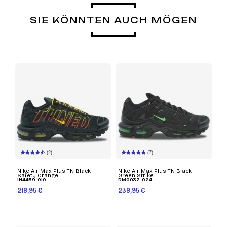
SIE KÖNNTEN AUCH MÖGEN
(2)
(7)
Nike Air Max Plus TN Black
Nike Air Max Plus TN Black
Safety Orange
Green Strike
IH4459-010
DM0032-024
219,95 €
239,95 €