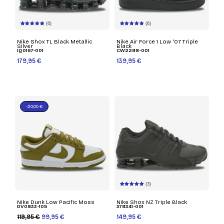
(6)
(6)
Nike Shox TL Black Metallic
Nike Air Force 1 Low '07 Triple
Silver
Black
IQ0167-001
CW2288-001
179,95 €
139,95 €
-20,00 €
(3)
Nike Dunk Low Pacific Moss
Nike Shox NZ Triple Black
DV0833-105
378341-001
119,95 €
99,95 €
149,95 €