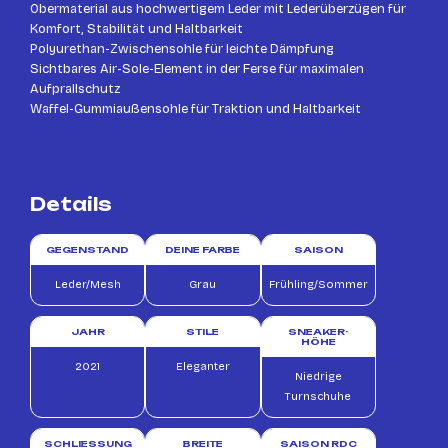
Obermaterial aus hochwertigem Leder mit Lederüberzügen für
Komfort, Stabilität und Haltbarkeit
Polyurethan-Zwischensohle für leichte Dämpfung
Sichtbares Air-Sole-Element in der Ferse für maximalen
Aufprallschutz
Waffel-Gummiaußensohle für Traktion und Haltbarkeit
Details
GEGENSTAND
DEINE FARBE
SAISON
Leder/Mesh
Grau
Frühling/Sommer
JAHR
STILE
SNEAKER-
HÖHE
2021
Eleganter
Niedrige
Turnschuhe
SCHLIESSUNG
BREITE
SAISON RDC