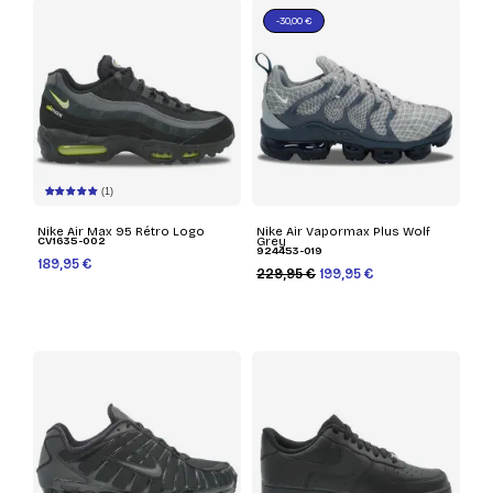
-30,00 €
(1)
Nike Air Max 95 Rétro Logo
Nike Air Vapormax Plus Wolf
CV1635-002
Grey
924453-019
189,95 €
229,95 €
199,95 €