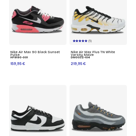
(5)
Nike Air Max 90 Black Sunset
Nike Air Max Plus TN White
Pulse
Varsity Maize
HF9190-001
DM0032-104
159,95 €
219,95 €