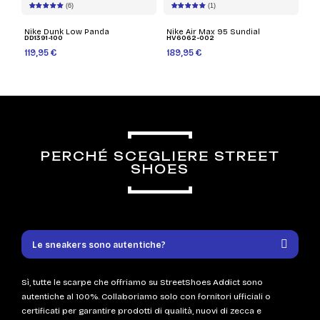
(6)
(1)
Nike Dunk Low Panda
Nike Air Max 95 Sundial
DD1391-100
HV6062-002
119,95 €
189,95 €
PERCHÉ SCEGLIERE STREET
SHOES
Le sneakers sono autentiche?
Sì, tutte le scarpe che offriamo su StreetShoes Addict sono
autentiche al 100%. Collaboriamo solo con fornitori ufficiali o
certificati per garantire prodotti di qualità, nuovi di zecca e