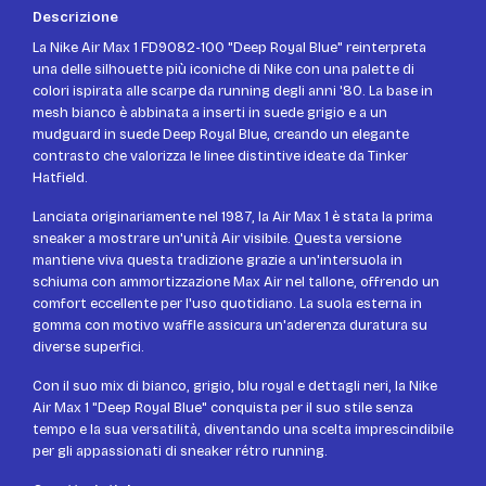
Descrizione
La Nike Air Max 1 FD9082-100 "Deep Royal Blue" reinterpreta
una delle silhouette più iconiche di Nike con una palette di
colori ispirata alle scarpe da running degli anni '80. La base in
mesh bianco è abbinata a inserti in suede grigio e a un
mudguard in suede Deep Royal Blue, creando un elegante
contrasto che valorizza le linee distintive ideate da Tinker
Hatfield.
Lanciata originariamente nel 1987, la Air Max 1 è stata la prima
sneaker a mostrare un'unità Air visibile. Questa versione
mantiene viva questa tradizione grazie a un'intersuola in
schiuma con ammortizzazione Max Air nel tallone, offrendo un
comfort eccellente per l'uso quotidiano. La suola esterna in
gomma con motivo waffle assicura un'aderenza duratura su
diverse superfici.
Con il suo mix di bianco, grigio, blu royal e dettagli neri, la Nike
Air Max 1 "Deep Royal Blue" conquista per il suo stile senza
tempo e la sua versatilità, diventando una scelta imprescindibile
per gli appassionati di sneaker rétro running.