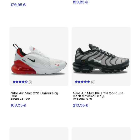
159,95 €
179,95 €
(2)
(3)
Nike Air Max 270 University
Nike Air Max Plus TN Cordura
Red
Dark Smoke Grey
BV2523-100
IM5983-070
169,95 €
219,95 €