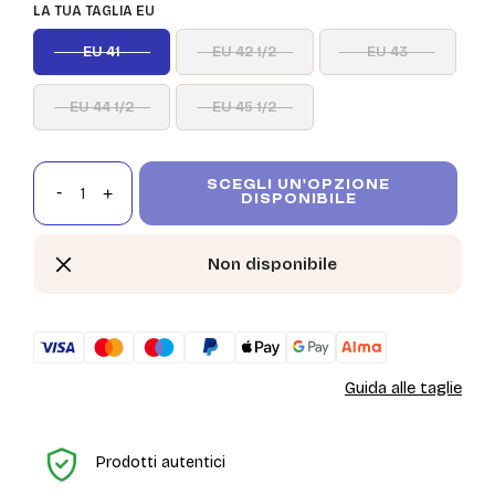
LA TUA TAGLIA EU
EU 41
EU 42 1/2
EU 43
EU 44 1/2
EU 45 1/2
SCEGLI UN'OPZIONE
DISPONIBILE
Non disponibile
Guida alle taglie
H
Prodotti autentici