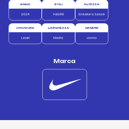
ANNO
STILI
ALTEZZA
2024
Habillé
Sneakers basse
CHIUSURA
LARGHEZZA
GENERE
Lacet
Medio
Uomo
Marca