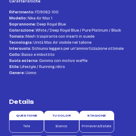
Caratteristiche
Riferimento:
FD9082-100
Modello:
Nike Air Max 1
Soprannome:
Deep Royal Blue
Colorazione:
White / Deep Royal Blue / Pure Platinum / Black
Tomaia:
Mesh traspirante con inserti in suede
Tecnologia:
Unità Max Air visibile nel tallone
Intersuola:
Schiuma leggera per un'ammortizzazione ottimale
Collo:
Basso e imbottito
Suola esterna:
Gomma con motivo waffle
Stile:
Lifestyle / Running rétro
Genere:
Uomo
Details
QUESTIONE
TU COLOR
STAGIONE
Tela
Bianco
Primavera/Estate