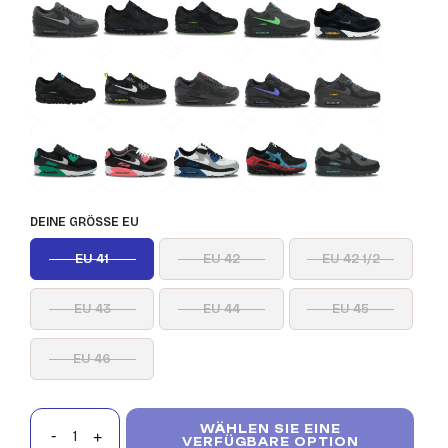
DEINE GRÖSSE EU
EU 41
EU 42
EU 42 1/2
EU 43
EU 44
EU 45
EU 46
WÄHLEN SIE EINE
VERFÜGBARE OPTION