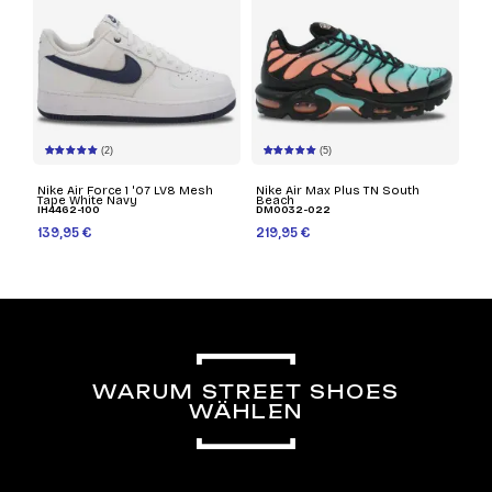
(2)
(5)
Nike Air Force 1 '07 LV8 Mesh
Nike Air Max Plus TN South
Tape White Navy
Beach
IH4462-100
DM0032-022
139,95 €
219,95 €
WARUM STREET SHOES
WÄHLEN