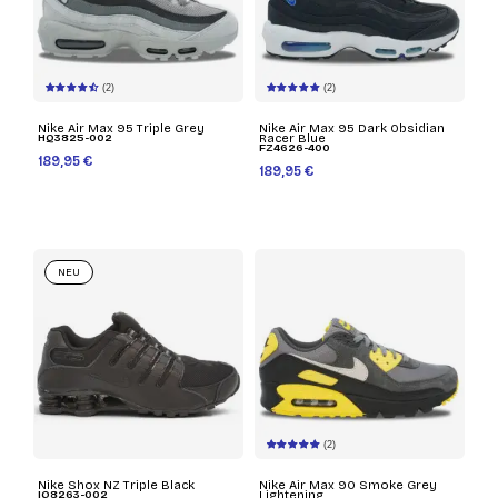
(2)
(2)
Nike Air Max 95 Triple Grey
Nike Air Max 95 Dark Obsidian
HQ3825-002
Racer Blue
FZ4626-400
189,95 €
189,95 €
NEU
(2)
Nike Shox NZ Triple Black
Nike Air Max 90 Smoke Grey
IQ8263-002
Lightening