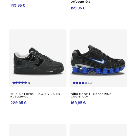
DM0029-016
149,95 €
159,95 €
(1)
(1)
Nike Air Force 1 Low '07 PARIS
Nike Shox TL Racer Blue
HV6226-001
CN0151-004
229,95 €
169,95 €