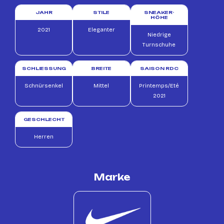
JAHR
STILE
SNEAKER-
HÖHE
2021
Eleganter
Niedrige
Turnschuhe
SCHLIESSUNG
BREITE
SAISON RDC
Schnürsenkel
Mittel
Printemps/Eté
2021
GESCHLECHT
Herren
Marke