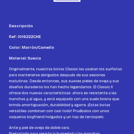
Descripción
Ref: 1016222CHE
Color: Marrón/Camello
Material: Suecia
Originalmente, nuestras botas Classic las usaban los surfistas
para mantenerse abrigados después de sus sesiones
matutinas. Desde entonces, sus suaves pieles de oveja y sus
diseños duraderos los han hecho legendarios. El Classic II
ofrece dos nuevas características: ahora es resistente a las
manchas y al agua, y está equipado con una suela liviana que
brinda amortiguación, durabilidad y agarre. ¡Estas botas
versátiles combinan con casi todo! Pruébalos con unos
vaqueros boyfriend holgados y un top de terciopelo.
Ante y piel de oveja de doble cara.
Pretratado para resistir la humedad y las manchas.