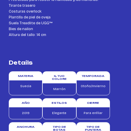
Tirante trasero
Costuras overlock
Plantilla de piel de oveja
Suela Treadlite de UGG™
Bies de nailon
Altura del tallo: 14 cm
Details
MATERIA
IL TUO
TEMPORADA
COLORE
Suecia
Otoño/Invierno
Marrón
AÑO
ESTILOS
CIERRE
2019
Elegante
Para enfilar
ANCHURA
TIPO DE
TIPO DE
BOTAS
PUNTERA