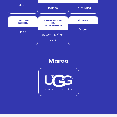
Medio
Bottes
Bout Rond
TIPO DE
SAISON RUE
GÉNERO
TACÓN
DU
COMMERCE
Mujer
Plat
Automne/Hiver
2019
Marca