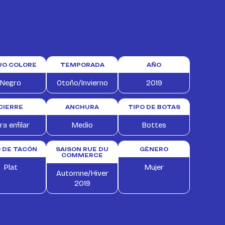
TUO COLORE
TEMPORADA
AÑO
Negro
Otoño/Invierno
2019
CIERRE
ANCHURA
TIPO DE BOTAS
ra enfilar
Medio
Bottes
O DE TACÓN
SAISON RUE DU
GÉNERO
COMMERCE
Plat
Mujer
Automne/Hiver
2019