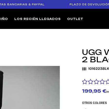
BANCARIAS & PAYPAL
PLAZO DE DEVOLUCIÓN DE 1
NIÑO
LOS RECIÉN LLEGADOS
OUTLET
UGG 
2 BL
1016223BL
199,95 €
I
OTROS COLORES