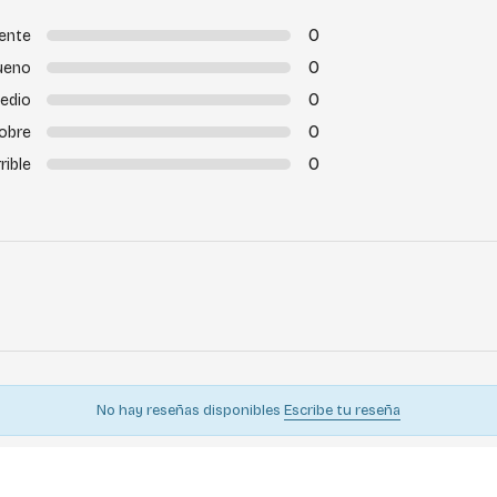
0
ente
0
ueno
0
edio
0
obre
0
rible
No hay reseñas disponibles
Escribe tu reseña