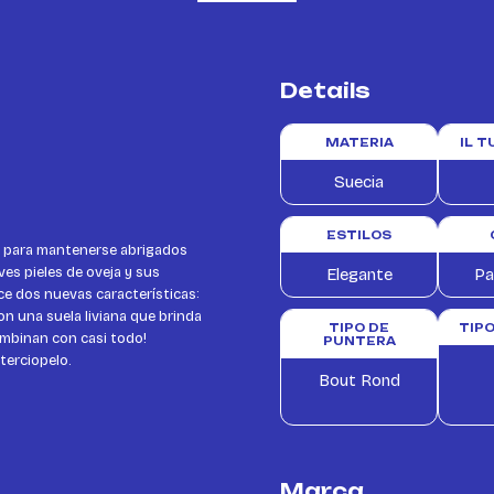
Details
MATERIA
IL 
Suecia
ESTILOS
as para mantenerse abrigados
es pieles de oveja y sus
Elegante
Pa
ece dos nuevas características:
on una suela liviana que brinda
TIPO DE
TIP
ombinan con casi todo!
PUNTERA
terciopelo.
Bout Rond
Marca