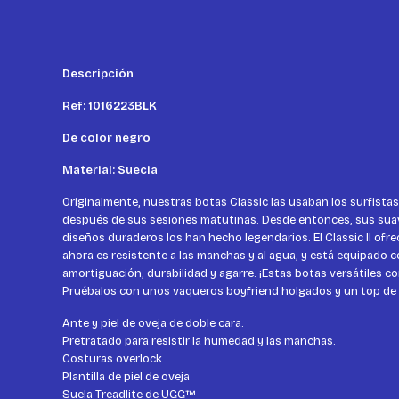
Descripción
Ref: 1016223BLK
De color negro
Material: Suecia
Originalmente, nuestras botas Classic las usaban los surfist
después de sus sesiones matutinas. Desde entonces, sus suav
diseños duraderos los han hecho legendarios. El Classic II ofr
ahora es resistente a las manchas y al agua, y está equipado c
amortiguación, durabilidad y agarre. ¡Estas botas versátiles c
Pruébalos con unos vaqueros boyfriend holgados y un top de 
Ante y piel de oveja de doble cara.
Pretratado para resistir la humedad y las manchas.
Costuras overlock
Plantilla de piel de oveja
Suela Treadlite de UGG™