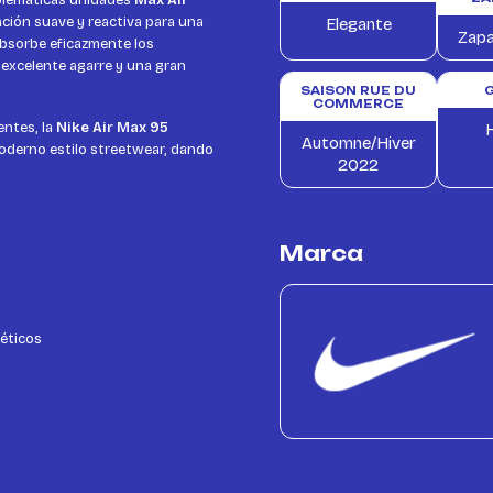
mblemáticas unidades
Max Air
ación suave y reactiva para una
Elegante
Zapa
absorbe eficazmente los
 excelente agarre y una gran
SAISON RUE DU
COMMERCE
entes, la
Nike Air Max 95
Automne/Hiver
oderno estilo streetwear, dando
2022
Marca
téticos