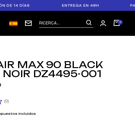
4 DÍAS
ENTREGA EN 48H
PAGO EN
AIR MAX 90 BLACK
 NOIR DZ4495-001
1
(0)
mpuestos incluidos