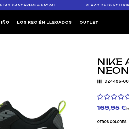
BANCARIAS & PAYPAL
PLAZO DE DEVOLUCIÓN DE 1
NIÑO
LOS RECIÉN LLEGADOS
OUTLET
NIKE 
NEON
DZ4495-00
169,95 €
I
OTROS COLORES