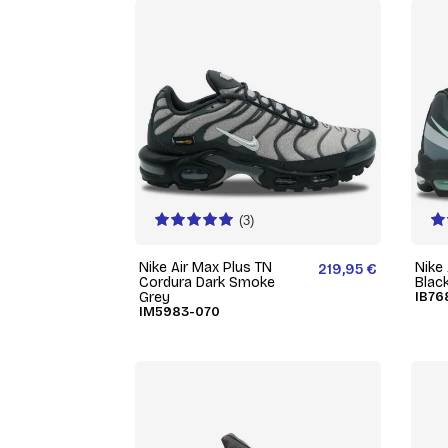
(3)
Nike Air Max Plus TN
Nike 
219,95 €
Cordura Dark Smoke
Blac
Grey
IB76
IM5983-070