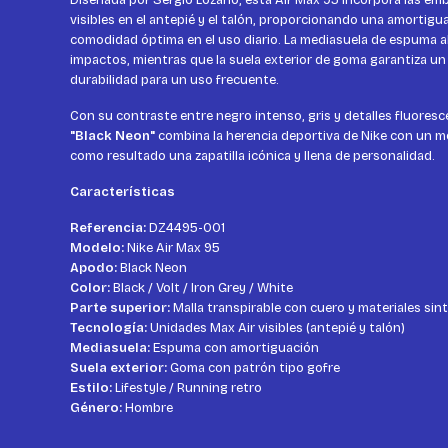
Diseñada por Sergio Lozano, esta Air Max 95 incorpora las e
visibles en el antepié y el talón, proporcionando una amortigu
comodidad óptima en el uso diario. La mediasuela de espuma 
impactos, mientras que la suela exterior de goma garantiza un
durabilidad para un uso frecuente.
Con su contraste entre negro intenso, gris y detalles fluoresc
"Black Neon"
combina la herencia deportiva de Nike con un m
como resultado una zapatilla icónica y llena de personalidad.
Características
Referencia:
DZ4495-001
Modelo:
Nike Air Max 95
Apodo:
Black Neon
Color:
Black / Volt / Iron Grey / White
Parte superior:
Malla transpirable con cuero y materiales sin
Tecnología:
Unidades Max Air visibles (antepié y talón)
Mediasuela:
Espuma con amortiguación
Suela exterior:
Goma con patrón tipo gofre
Estilo:
Lifestyle / Running retro
Género:
Hombre