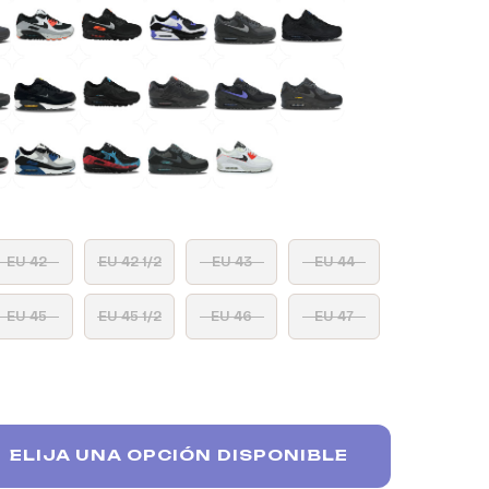
EU 42
EU 42 1/2
EU 43
EU 44
EU 45
EU 45 1/2
EU 46
EU 47
ELIJA UNA OPCIÓN DISPONIBLE