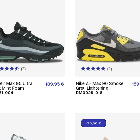
(2)
(2)
Air Max 95 Ultra
Nike Air Max 90 Smoke
189,95 €
159
k Mint Foam
Grey Lightening
81-004
DM0029-016
-20,00 €