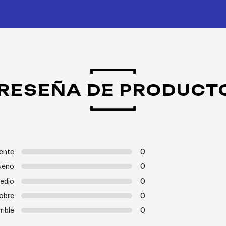
RESEÑA DE PRODUCT
0
ente
0
ueno
0
edio
0
obre
0
rible