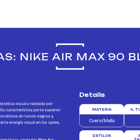
S: NIKE AIR MAX 90 
Details
stética oscura realzada por
 Su característica parte superior
MATERIA
IL 
sintéticos en tonos negros y
Cuero/Malla
rte energía visual en los ojales,
ESTILOS
ZA