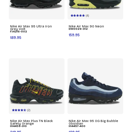
(4)
Nike Air Max 95 Ultra Iron
Nike Air Max 90 Neon
Grey Volt
DM0029-012
FJ4216-002
159.95
189.95
(2)
Nike Air Max Plus TN Black
Nike Air Max 95 OG Big Bubble
Safety Orange
Obsidian
IH4459-010
IH4457-400