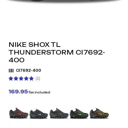
NIKE SHOX TL
THUNDERSTORM CI7692-
400
CI7692-400
(1)
169.95
Tax included