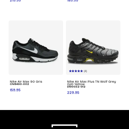
219.95
189.95
(4)
Nike Air Max 90 Gris
Nike Air Max Plus TN Wolf Grey
CN8490-002
Opti Yellow
DM0032-012
159.95
229.95