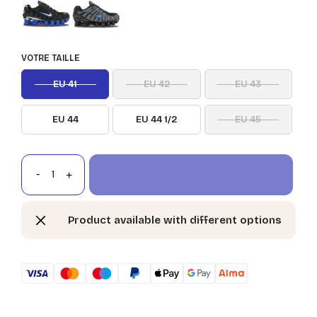
VOTRE TAILLE
EU 41
EU 42
EU 43
EU 44
EU 44 1/2
EU 45
Product available with different options
H