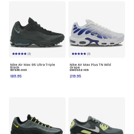
(3)
(3)
Nike Air Max 95 Ultra Triple
Nike Air Max Plus TN Wild
Black
Grape
IB7681-003
DM0032-105
189.95
219.95