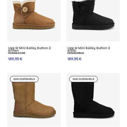
Ugg W Mini Bailey Button 2
Ugg W Mini Bailey Button 2
Brown
Black
1016422CHE
1016422BLK
189,95 €
189,95 €
NON DISPONIBILE
NON DISPONIBILE