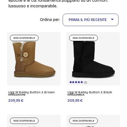
epoche e le cui fondamenta poggiano su un comfort
lussuoso e incomparabile.

Ordina per:
PRIMA IL PIÙ RECENTE
NON DISPONIBILE
NON DISPONIBILE
(2)
Ugg W Bailey Button 2 Brown
Ugg W Bailey Button 2 Black
1016226CHE
1016226BLK
209,95 €
209,95 €
NON DISPONIBILE
NON DISPONIBILE