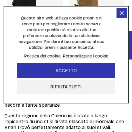
Questo sito web utilizza cookie propri e di
terze parti per migliorare i nostri servizi e
mostrarti pubblicità relativa alle tue
preferenze analizzando le tue abitudinidi
FILTRO
navigazione. Per dare il tuo consenso al suo
Ugg W Mini Bailey Bow 2 Black
Ugg W Mini Bailey Bow 2
utilizzo, premi il pulsante Accetta.
1016501BLK
Brown
1016501CHE
Politica dei cookie
Personalizzare i cookie
199,95 €
199,95 €
ACCETTO
Mostrando 1 - 10 di 10 elementi
RIFIUTA TUTTI
Nel 1978, l'australiano Brian Smith si trasferì nel sud
della California con una borsa piena di stivali di pelle di
pecora e tante speranze.
Questa regione della California è stata a lungo
l'epicentro di uno stile di vita rilassato e informale che
Brian trovò perfettamente adatto ai suoi stivali.