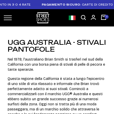
 IN 3 O 4 RATE
PAGAMENTO SICURO
: CARTE DI CREDITO &
UGG AUSTRALIA - STIVALI
PANTOFOLE
Nel 1978, l'australiano Brian Smith si trasferì nel sud della
California con una borsa piena di stivali di pelle di pecora e
tante speranze.
Questa regione della California è stata a lungo l'epicentro
di uno stile di vita rilassato e informale che Brian trovò
perfettamente adatto ai suoi stivali. Cominciò a
commercializzarli con il marchio UGG® Australia e questi
ebbero subito un grande successo grazie ai numerosi
surfisti della zona. Oggi non si tratta più di una moda
passeggera, ma di un marchio solido che attraversa le