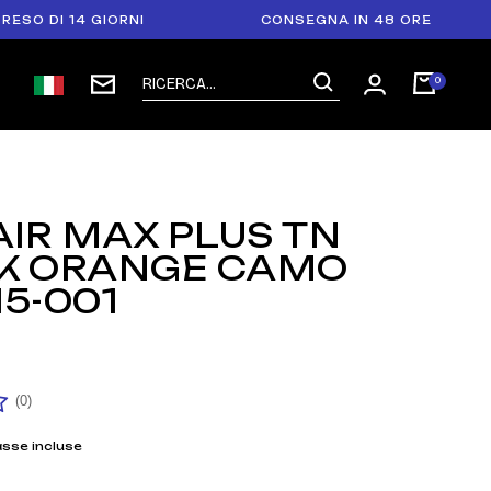
I 14 GIORNI
CONSEGNA IN 48 ORE
AIR MAX PLUS TN
K ORANGE CAMO
5-001
(0)
asse incluse