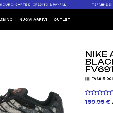
O
: CARTE DI CREDITO & PAYPAL
TERMINE DI RESO D
MBINO
NUOVI ARRIVI
OUTLET
NIKE 
BLAC
FV691
FV6915-001
159,95 €
T