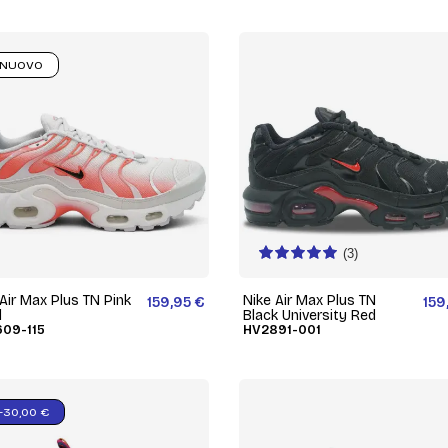
NUOVO
(3)
Air Max Plus TN Pink
Nike Air Max Plus TN
159,95 €
159
l
Black University Red
09-115
HV2891-001
-30,00 €