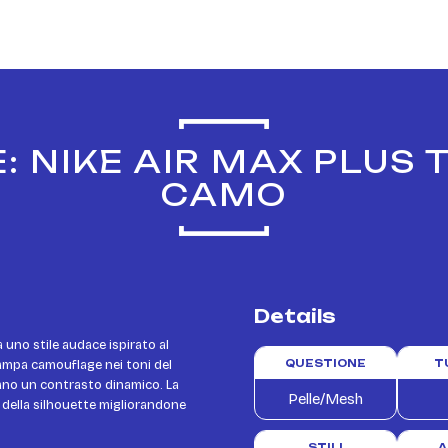
: NIKE AIR MAX PLUS
CAMO
Details
uno stile audace ispirato al
ampa camouflage nei toni del
QUESTIONE
T
eano un contrasto dinamico. La
Pelle/Mesh
e della silhouette migliorandone
STILI
A