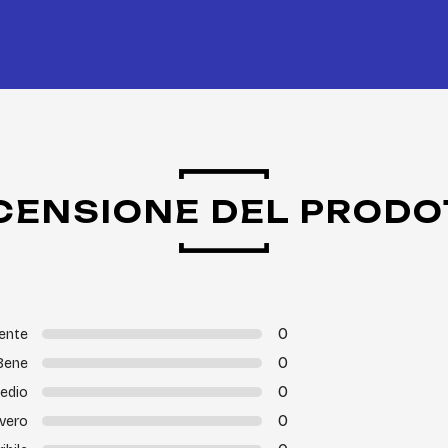
CENSIONE DEL PRODO
0
lente
0
Bene
0
edio
0
vero