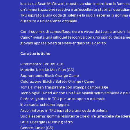
Ideata da Sean McDowell, questa versione mantiene la famosa 
un’ammortizzazione reattiva e un’eccellente stabilità quotidiana. L
TPU ispirato a una coda di balena e la suola esterna in gomm
duraturo e un’aderenza ottimale.
Con il suo mix di camouflage, nero e vivaci dettagli arancioni, 
Camo" rivisita una silhouette iconica con uno spirito decisame
giovani appassionati di sneaker dallo stile deciso.
Caratteristiche
Riferimento: FV6915-001
Modello: Nike Air Max Plus (GS)
Soprannome: Black Orange Camo
Colorazione: Black / Safety Orange / Camo
Tomaia: mesh traspirante con stampa camouflage
Tecnologia: Tuned Air con unità Air visibili nell’avampiede e nel 
Rinforzi: gabbia in TPU per un supporto ottimale
Intersuola: schiuma leggera
Arco: rinforzo in TPU ispirato a una coda di balena
Suola esterna: gomma resistente che offre un’eccellente ader
Stile: Lifestyle / Running rétro
Genere: Junior (GS)