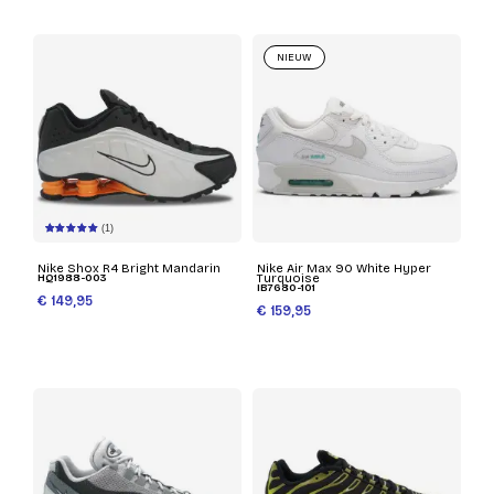
NIEUW
(1)
Nike Shox R4 Bright Mandarin
Nike Air Max 90 White Hyper
HQ1988-003
Turquoise
IB7680-101
€ 149,95
€ 159,95