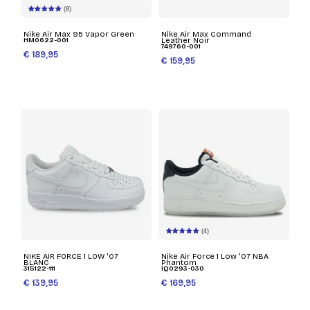
(8)
Nike Air Max 95 Vapor Green
Nike Air Max Command
HM0622-001
Leather Noir
749760-001
€ 189,95
€ 159,95
(4)
NIKE AIR FORCE 1 LOW '07
Nike Air Force 1 Low '07 NBA
BLANC
Phantom
315122-111
IQ0293-030
€ 139,95
€ 169,95