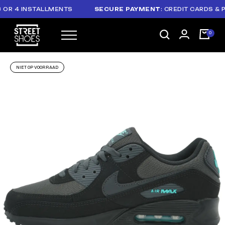
 4 INSTALLMENTS
SECURE PAYMENT
: CREDIT CARDS & PAYP
NIET OP VOORRAAD