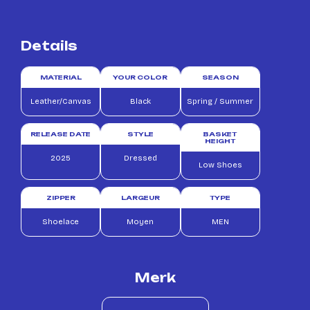
Details
MATERIAL
YOUR COLOR
SEASON
Leather/Canvas
Black
Spring / Summer
RELEASE DATE
STYLE
BASKET
HEIGHT
2025
Dressed
Low Shoes
ZIPPER
LARGEUR
TYPE
Shoelace
Moyen
MEN
Merk