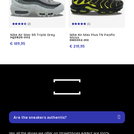
(2)
(1)
Nike Air Max 95 Triple Grey
Nike Air Max Plus TN Pacific
HQ3825-002
Moss
DM0032-010
€ 189,95
€ 219,95
Are the sneakers authentic?
Yes, all the shoes we offer on StreetShoes Addict are 100%