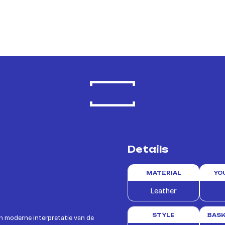
Details
MATERIAL
YO
Leather
STYLE
BASK
en moderne interpretatie van de