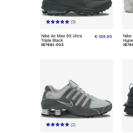
(3)
Nike Air Max 95 Ultra
Nike
€ 189,95
Triple Black
Hype
IB7681-003
IB76
(2)