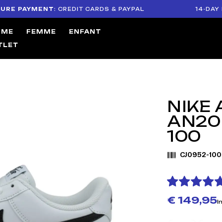
AYMENT
: CREDIT CARDS & PAYPAL
14-DAY RETUR
MME
FEMME
ENFANT
TLET
NIKE 
AN20
100
CJ0952-100
€ 149,95
I