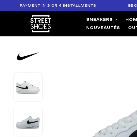
PAYMENT IN 3 OR 4 INSTALLMENTS
SECURE P
SNEAKERS
HO
NOUVEAUTÉS
OU