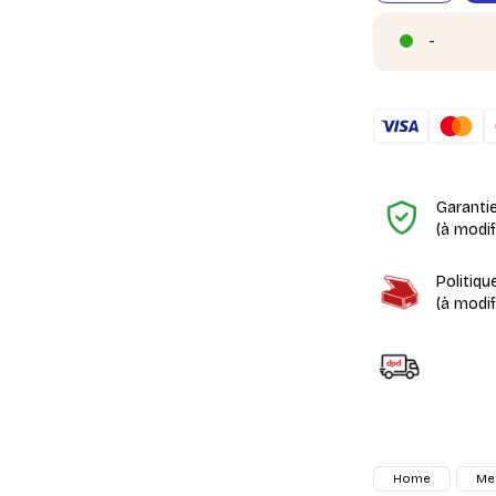
-
Garanti
(à modi
Politiqu
(à modi
Home
Me