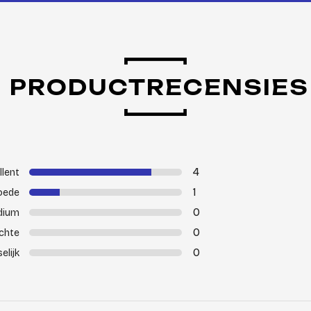
PRODUCTRECENSIES
4
llent
1
oede
0
dium
0
chte
0
elijk