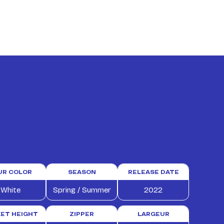
UR COLOR
SEASON
RELEASE DATE
White
Spring / Summer
2022
ET HEIGHT
ZIPPER
LARGEUR