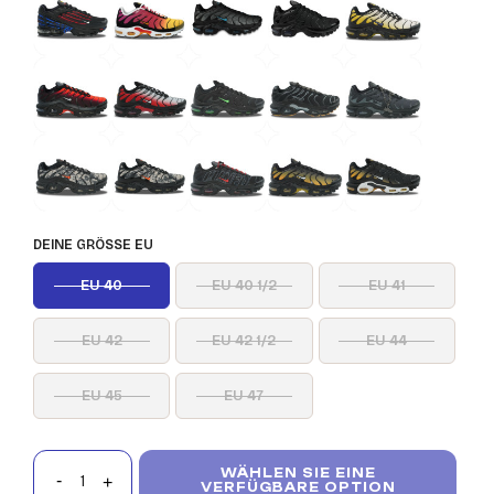
DEINE GRÖSSE EU
EU 40
EU 40 1/2
EU 41
EU 42
EU 42 1/2
EU 44
EU 45
EU 47
WÄHLEN SIE EINE
VERFÜGBARE OPTION