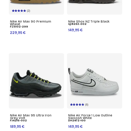
(2)
Nike Air Max 90 Premium
Nike Shox NZ Triple Black
Wheat
IQ8263-002
FZ5102-299
149,95 €
229,95 €
(6)
Nike Air Max 95 Ultra Iron
Nike Air Force 1 Low Outline
Grey Volt
Swoosh White
FJ4216-002
DH2472-100
189,95 €
149,95 €