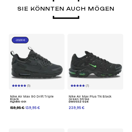
SIE KÖNNTEN AUCH MÖGEN
-20,00 €
(5)
(7)
Nike Air Max 90 Drift Triple
Nike Air Max Plus TN Black
Black
Green Strike
HQ1416-001
DM0032-024
159,95 €
139,95 €
239,95 €