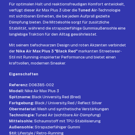
Für optimalen Halt und reaktionsfreudigen Komfort entwickelt,
verfügt dieser Air Max Plus 3 über die
Tuned Air
-Technologie
mit sichtbaren Einheiten, die bei jedem Aufprall gezielte
Dämpfung bieten. Die Mittelsohle sorgt für zusätzliche
Stabilität, während die strapazierfähige Gummiaußensohle eine
langlebige Traktion für den Alltag gewährleistet.
Mit seinem tiefschwarzen Design und roten Akzenten verbindet
der
Nike Air Max Plus 3 "Black Red"
markanten Streetwear-
Stil mit Running-inspirierter Performance und bietet einen
kraftvollen, modernen Sneaker.
Eigenschaften
Referenz:
DO6385-002
Modell:
Nike Air Max Plus 3
Spitzname:
Black University Red (Bred)
Farbgebung:
Black / University Red / Reflect Silver
Obermaterial:
Mesh und synthetische Verstärkungen
Technologie:
Tuned Air (sichtbare Air-Dämpfung)
Mittelsohle:
Schaumstoff mit TPU-Stabilisierung
Außensohle:
Strapazierfähiger Gummi
Stil:
Lifestyle / Retro-Running