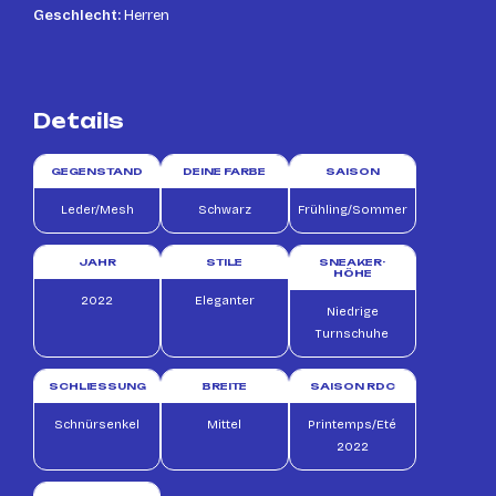
Geschlecht:
Herren
Details
GEGENSTAND
DEINE FARBE
SAISON
Leder/Mesh
Schwarz
Frühling/Sommer
JAHR
STILE
SNEAKER-
HÖHE
2022
Eleganter
Niedrige
Turnschuhe
SCHLIESSUNG
BREITE
SAISON RDC
Schnürsenkel
Mittel
Printemps/Eté
2022