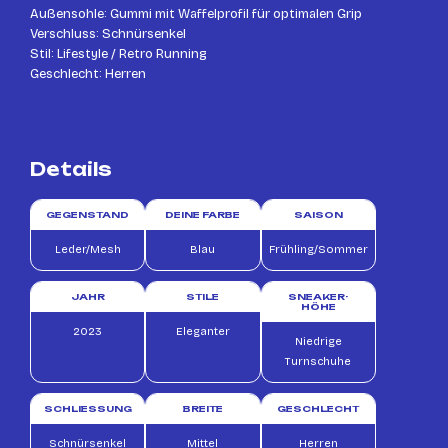
Außensohle: Gummi mit Waffelprofil für optimalen Grip
Verschluss: Schnürsenkel
Stil: Lifestyle / Retro Running
Geschlecht: Herren
Details
GEGENSTAND
DEINE FARBE
SAISON
Leder/Mesh
Blau
Frühling/Sommer
JAHR
STILE
SNEAKER-
HÖHE
2023
Eleganter
Niedrige
Turnschuhe
SCHLIESSUNG
BREITE
GESCHLECHT
Schnürsenkel
Mittel
Herren