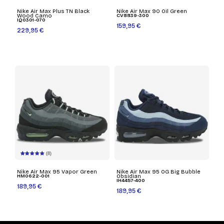
Nike Air Max Plus TN Black
Nike Air Max 90 Oil Green
Wood Camo
CV8839-300
IQ0301-070
159,95 €
229,95 €
(8)
Nike Air Max 95 Vapor Green
Nike Air Max 95 OG Big Bubble
HM0622-001
Obsidian
IH4457-400
189,95 €
189,95 €