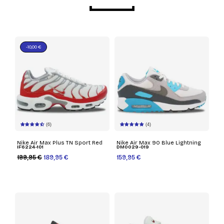
-10,00 €
(6)
(4)
Nike Air Max Plus TN Sport Red
Nike Air Max 90 Blue Lightning
IF6224-101
DM0029-019
199,95 €
189,95 €
159,95 €