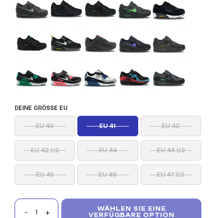
DEINE GRÖSSE EU
EU 40
EU 41
EU 42
EU 42 1/2
EU 44
EU 44 1/2
EU 45
EU 46
EU 47 1/2
WÄHLEN SIE EINE
VERFÜGBARE OPTION