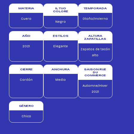
MATERIA
IL TUO
TEMPORADA
COLORE
Cuero
Otoño/Invierno
Negro
AÑO
ESTILOS
ALTURA
ZAPATILLAS
2021
Elegante
Zapatos de tacón
alto
CIERRE
ANCHURA
SAISON RUE
DU
COMMERCE
Cordón
Medio
Automne/Hiver
2021
GÉNERO
Chico