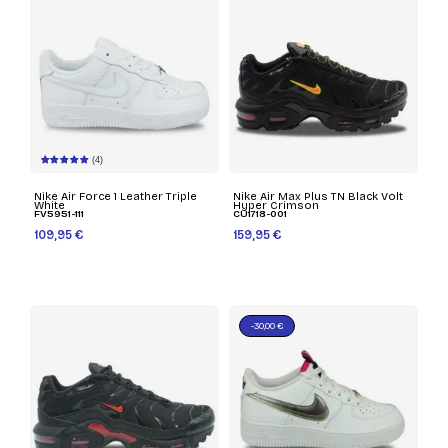
(4)
Nike Air Force 1 Leather Triple
Nike Air Max Plus TN Black Volt
White
Hyper Crimson
FV5951-111
CU1718-001
109,95 €
159,95 €
-30,00 €