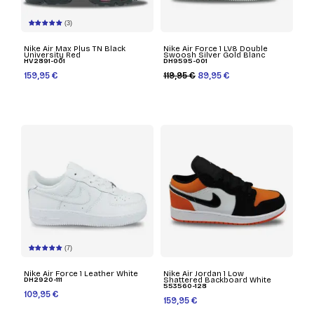
(3)
Nike Air Max Plus TN Black
Nike Air Force 1 LV8 Double
University Red
Swoosh Silver Gold Blanc
HV2891-001
DH9595-001
159,95 €
119,95 €
89,95 €
(7)
Nike Air Force 1 Leather White
Nike Air Jordan 1 Low
DH2920-111
Shattered Backboard White
553560-128
109,95 €
159,95 €