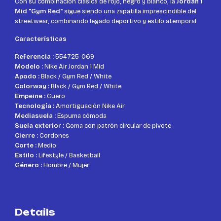
Con su combinación clásica de rojo, negro y blanco, la
Jordan 1
Mid "Gym Red"
sigue siendo una zapatilla imprescindible del
streetwear, combinando legado deportivo y estilo atemporal.
Características
Referencia :
554725-069
Modelo :
Nike Air Jordan 1 Mid
Apodo :
Black / Gym Red / White
Colorway :
Black / Gym Red / White
Empeine :
Cuero
Tecnología :
Amortiguación Nike Air
Mediasuela :
Espuma cómoda
Suela exterior :
Goma con patrón circular de pivote
Cierre :
Cordones
Corte :
Medio
Estilo :
Lifestyle / Basketball
Género :
Hombre / Mujer
Details