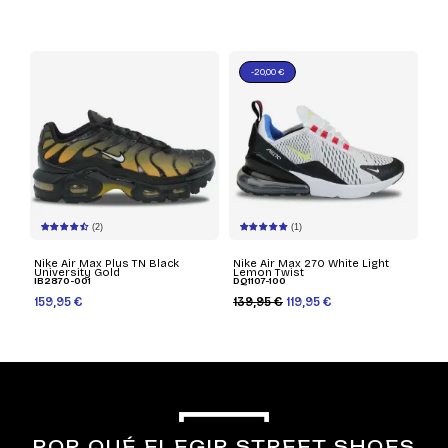
-20,00 €
(2)
(1)
Nike Air Max Plus TN Black
Nike Air Max 270 White Light
University Gold
Lemon Twist
IB2870-001
DQ1107-100
159,95 €
139,95 €
119,95 €
POR QUÉ ELEGIR STREET SHOES