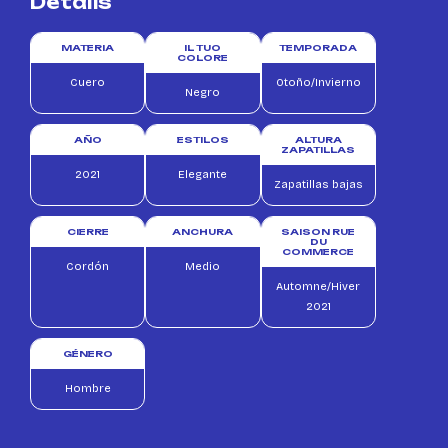
Details
MATERIA
IL TUO
TEMPORADA
COLORE
Cuero
Otoño/Invierno
Negro
AÑO
ESTILOS
ALTURA
ZAPATILLAS
2021
Elegante
Zapatillas bajas
CIERRE
ANCHURA
SAISON RUE
DU
COMMERCE
Cordón
Medio
Automne/Hiver
2021
GÉNERO
Hombre