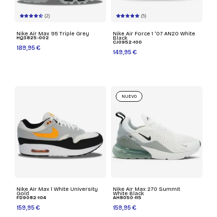
(2)
(5)
Nike Air Max 95 Triple Grey
Nike Air Force 1 '07 AN20 White
HQ3825-002
Black
CJ0952-100
189,95 €
149,95 €
NUEVO
Nike Air Max 1 White University
Nike Air Max 270 Summit
Gold
White Black
FD9082-104
AH8050-115
159,95 €
159,95 €