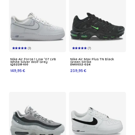
(3)
(7)
Nike Air Force 1 Low '07 LV8
Nike Air Max Plus TN Black
White Silver Wolf Grey
Green Strike
IQ5228-100
DM0032-024
149,95 €
239,95 €