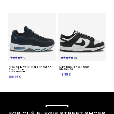
(2)
(6)
Nike Air Max 95 Dark Obsidian
Nike Dunk Low Panda
Racer Blue
DD1391-100
FZ4626-400
119,95 €
189,95 €
POR QUÉ ELEGIR STREET SHOES