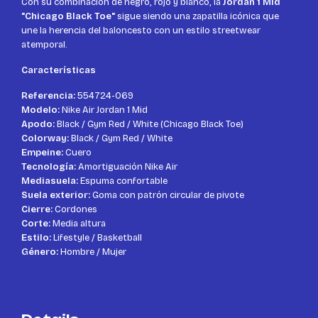
Con su combinación de negro, rojo y blanco, la
Jordan 1 Mid
"Chicago Black Toe"
sigue siendo una zapatilla icónica que
une la herencia del baloncesto con un estilo streetwear
atemporal.
Características
Referencia:
554724-069
Modelo:
Nike Air Jordan 1 Mid
Apodo:
Black / Gym Red / White (Chicago Black Toe)
Colorway:
Black / Gym Red / White
Empeine:
Cuero
Tecnología:
Amortiguación Nike Air
Mediasuela:
Espuma confortable
Suela exterior:
Goma con patrón circular de pivote
Cierre:
Cordones
Corte:
Media altura
Estilo:
Lifestyle / Basketball
Género:
Hombre / Mujer