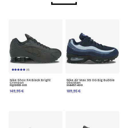
(4)
Nike Shox R4 Black Bright
Nike Air Max 95 OG Big Bubble
Crimson
Obsidian
HQ1988-001
IH4457-400
149,95 €
189,95 €