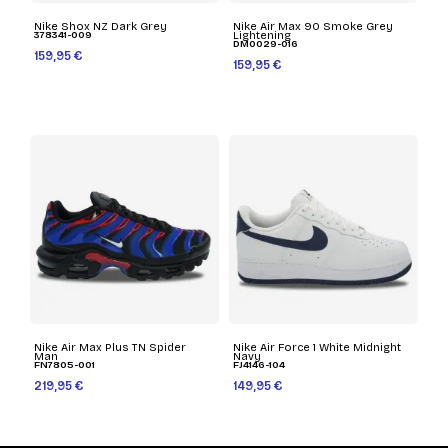
Nike Shox NZ Dark Grey
Nike Air Max 90 Smoke Grey
378341-009
Lightening
DM0029-016
159,95 €
159,95 €
Nike Air Max Plus TN Spider
Nike Air Force 1 White Midnight
Man
Navy
FN7805-001
FJ4146-104
219,95 €
149,95 €