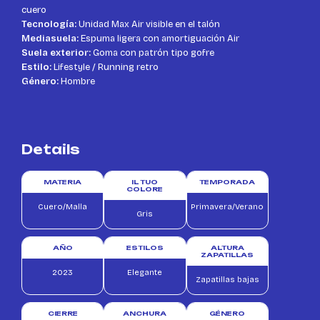
cuero
Tecnología:
Unidad Max Air visible en el talón
Mediasuela:
Espuma ligera con amortiguación Air
Suela exterior:
Goma con patrón tipo gofre
Estilo:
Lifestyle / Running retro
Género:
Hombre
Details
MATERIA
IL TUO
TEMPORADA
COLORE
Cuero/Malla
Primavera/Verano
Gris
AÑO
ESTILOS
ALTURA
ZAPATILLAS
2023
Elegante
Zapatillas bajas
CIERRE
ANCHURA
GÉNERO