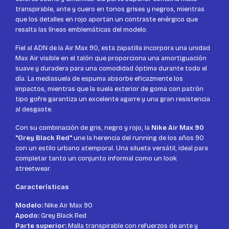
transpirable, ante y cuero en tonos grises y negros, mientras
que los detalles en rojo aportan un contraste enérgico que
resalta las líneas emblemáticas del modelo.
Fiel al ADN de la Air Max 90, esta zapatilla incorpora una unidad
Max Air visible en el talón que proporciona una amortiguación
suave y duradera para una comodidad óptima durante todo el
día. La mediasuela de espuma absorbe eficazmente los
impactos, mientras que la suela exterior de goma con patrón
tipo gofre garantiza un excelente agarre y una gran resistencia
al desgaste.
Con su combinación de gris, negro y rojo, la
Nike Air Max 90
"Grey Black Red"
une la herencia del running de los años 90
con un estilo urbano atemporal. Una silueta versátil, ideal para
completar tanto un conjunto informal como un look
streetwear.
Características
Modelo:
Nike Air Max 90
Apodo:
Grey Black Red
Parte superior:
Malla transpirable con refuerzos de ante y