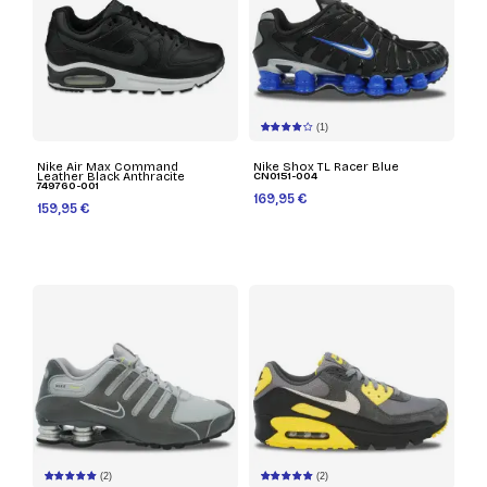
(1)
Nike Air Max Command
Nike Shox TL Racer Blue
Leather Black Anthracite
CN0151-004
749760-001
169,95 €
159,95 €
(2)
(2)