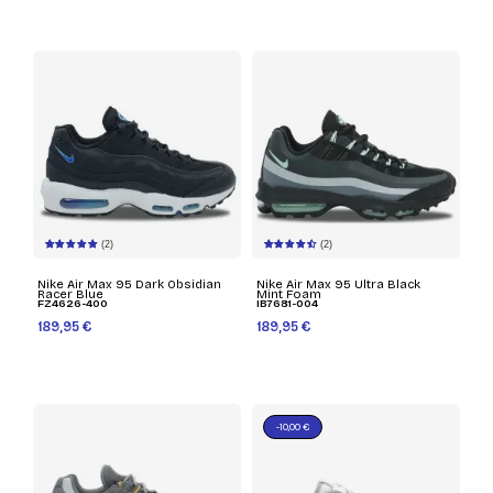
(2)
(2)
Nike Air Max 95 Dark Obsidian
Nike Air Max 95 Ultra Black
Racer Blue
Mint Foam
FZ4626-400
IB7681-004
189,95 €
189,95 €
-10,00 €