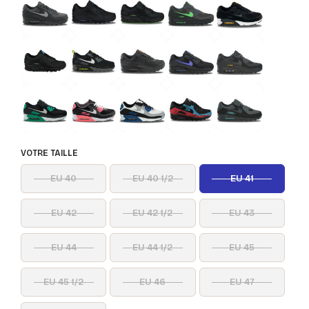
VOTRE TAILLE
EU 40
EU 40 1/2
EU 41
EU 42
EU 42 1/2
EU 43
EU 44
EU 44 1/2
EU 45
EU 45 1/2
EU 46
EU 47