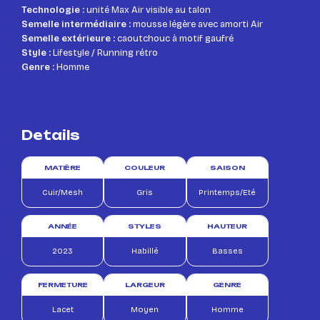
Technologie :
unité Max Air visible au talon
Semelle intermédiaire :
mousse légère avec amorti Air
Semelle extérieure :
caoutchouc à motif gaufré
Style :
Lifestyle / Running rétro
Genre :
Homme
Details
MATIÈRE
COULEUR
SAISON
Cuir/Mesh
Gris
Printemps/Eté
ANNÉE
STYLES
HAUTEUR
2023
Habillé
Basses
FERMETURE
LARGEUR
GENRE
Lacet
Moyen
Homme