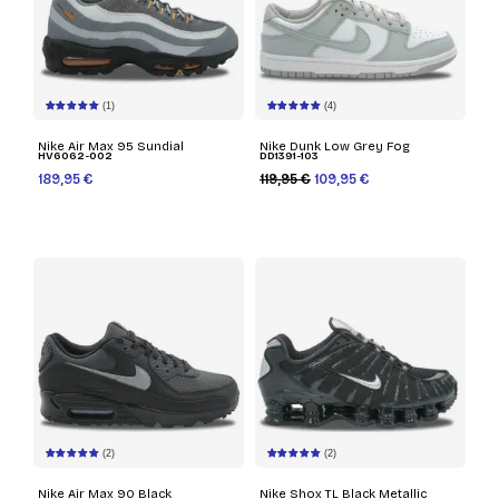
(1)
(4)
Nike Air Max 95 Sundial
Nike Dunk Low Grey Fog
HV6062-002
DD1391-103
189,95 €
119,95 €
109,95 €
(2)
(2)
Nike Air Max 90 Black
Nike Shox TL Black Metallic