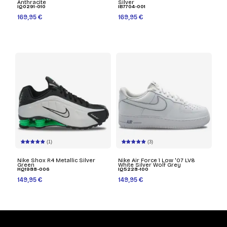
Anthracite
Silver
IQ0291-010
IB7704-001
169,95 €
169,95 €
(1)
(3)
Nike Shox R4 Metallic Silver
Nike Air Force 1 Low '07 LV8
Green
White Silver Wolf Grey
HQ1988-006
IQ5228-100
149,95 €
149,95 €