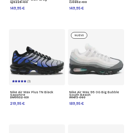
IQ5228-100
CJ0952-100
149,95 €
149,95 €
NUEVO
(3)
Nike Air Max Plus TN Black
Nike Air Max 95 OG Big Bubble
Sapphire
South Beach
DM0032-031
IR1473-060
219,95 €
189,95 €