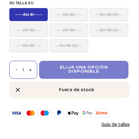
SU TALLA EU
EU 41
EU 42
EU 42 1/2
EU 43
EU 44
EU 44 1/2
EU 45
EU 45 1/2
ELIJA UNA OPCIÓN
DISPONIBLE
Fuera de stock
Guía de tallas
In