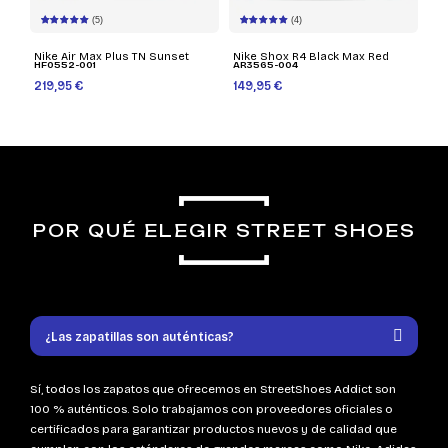
(5)
(4)
Nike Air Max Plus TN Sunset
Nike Shox R4 Black Max Red
HF0552-001
AR3565-004
219,95 €
149,95 €
POR QUÉ ELEGIR STREET SHOES
¿Las zapatillas son auténticas?
Sí, todos los zapatos que ofrecemos en StreetShoes Addict son
100 % auténticos. Solo trabajamos con proveedores oficiales o
certificados para garantizar productos nuevos y de calidad que