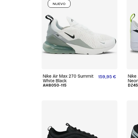
NUEVO
Nike Air Max 270 Summit
Nike 
159,95 €
White Black
Neon
AH8050-115
DZ45