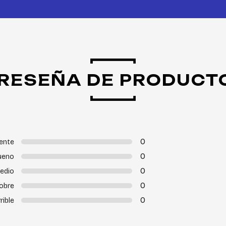
RESEÑA DE PRODUCT
0
ente
0
ueno
0
edio
0
obre
0
rible