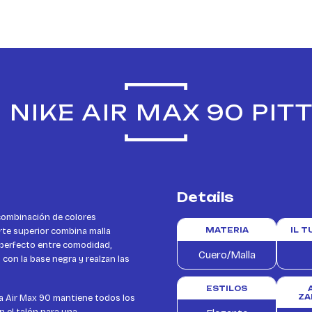
 NIKE AIR MAX 90 PI
Details
combinación de colores
arte superior combina malla
MATERIA
IL 
o perfecto entre comodidad,
Cuero/Malla
 con la base negra y realzan las
ESTILOS
la Air Max 90 mantiene todos los
ZA