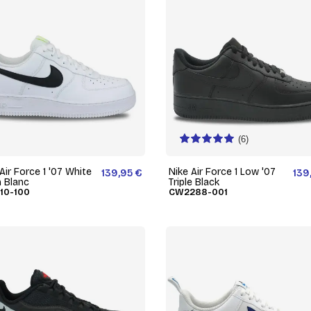
(6)
Air Force 1 '07 White
Nike Air Force 1 Low '07
139,95 €
139
 Blanc
Triple Black
10-100
CW2288-001