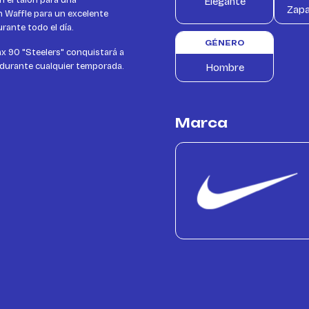
n el talón para una
Elegante
Zapa
n Waffle para un excelente
ante todo el día.
GÉNERO
ax 90 "Steelers" conquistará a
r durante cualquier temporada.
Hombre
Marca