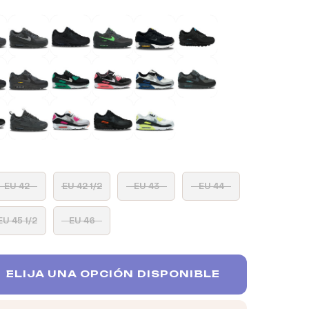
EU 42
EU 42 1/2
EU 43
EU 44
EU 45 1/2
EU 46
ELIJA UNA OPCIÓN DISPONIBLE