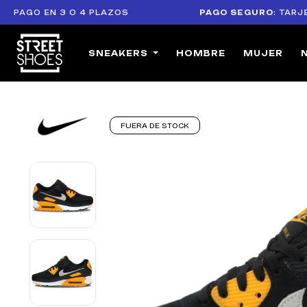
O EN 3 O 4 PLAZOS
PAGO SEGURO
: TARJETAS 
SNEAKERS
HOMBRE
MUJER
FUERA DE STOCK