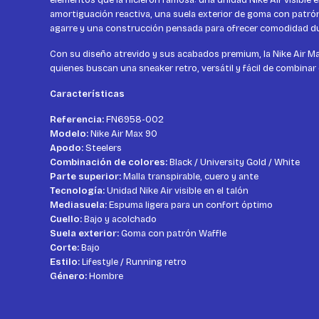
elementos que la hicieron famosa: una unidad Nike Air visible e
amortiguación reactiva, una suela exterior de goma con patró
agarre y una construcción pensada para ofrecer comodidad dur
Con su diseño atrevido y sus acabados premium, la Nike Air M
quienes buscan una sneaker retro, versátil y fácil de combina
Características
Referencia:
FN6958-002
Modelo:
Nike Air Max 90
Apodo:
Steelers
Combinación de colores:
Black / University Gold / White
Parte superior:
Malla transpirable, cuero y ante
Tecnología:
Unidad Nike Air visible en el talón
Mediasuela:
Espuma ligera para un confort óptimo
Cuello:
Bajo y acolchado
Suela exterior:
Goma con patrón Waffle
Corte:
Bajo
Estilo:
Lifestyle / Running retro
Género:
Hombre