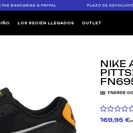
BANCARIAS & PAYPAL
PLAZO DE DEVOLUCIÓN DE 1
NIÑO
LOS RECIÉN LLEGADOS
OUTLET
NIKE 
PITT
FN69
FN6958-00
169,95 €
I