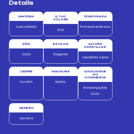
Details
MATERIA
IL TUO
TEMPORADA
COLORE
Cuero/Malla
Primavera/Verano
Gris
AÑO
ESTILOS
ALTURA
ZAPATILLAS
2020
Elegante
Zapatillas bajas
CIERRE
ANCHURA
SAISON RUE
DU
COMMERCE
Cordón
Medio
Printemps/Eté
2020
GÉNERO
Hombre