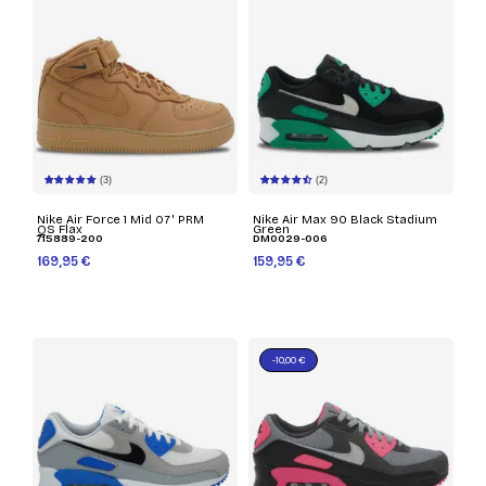
(3)
(2)
Nike Air Force 1 Mid 07' PRM
Nike Air Max 90 Black Stadium
QS Flax
Green
715889-200
DM0029-006
169,95 €
159,95 €
-10,00 €