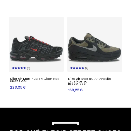
(6)
(4)
Nike Air Max Plus TN Black Red
Nike Air Max 90 Anthracite
IH4459-001
Jade Horizon
IQ0291-060
229,95 €
169,95 €