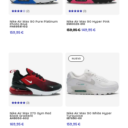
(2)
(3)
Nike Air Max 90 Pure Platinum
Nike Air Max 90 Hyper Pink
Photo Blue
DM0029-010
FN6958-102
159,95 €
149,95 €
159,95 €
NUEVO
(3)
Nike Air Max 270 Gym Red
Nike Air Max 90 White Hyper
Black Gradient
Turquoise
AH8050-602
IB7680-101
169,95 €
159,95 €