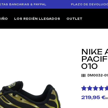
ANCARIAS & PAYPAL
PLAZO DE DEVOLUCIÓN DE 14
NIÑO
LOS RECIÉN LLEGADOS
OUTLET
NIKE 
PACI
010
DM0032-01
219,95 €
I