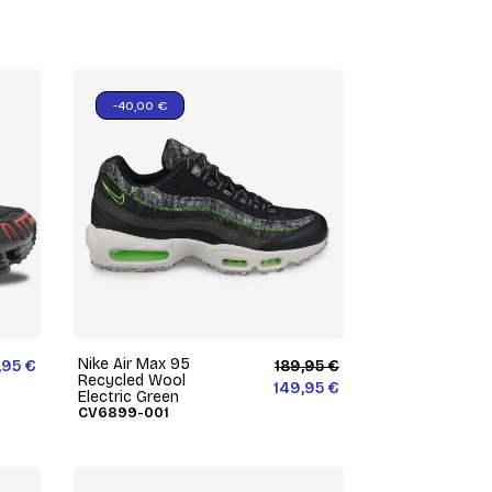
-40,00 €
Nike Air Max 95
,95 €
189,95 €
Recycled Wool
149,95 €
Electric Green
CV6899-001