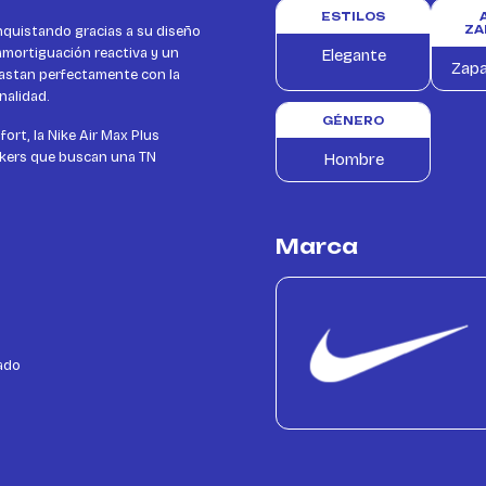
ESTILOS
nquistando gracias a su diseño
ZA
 amortiguación reactiva y un
Elegante
Zapa
trastan perfectamente con la
nalidad.
GÉNERO
ort, la Nike Air Max Plus
eakers que buscan una TN
Hombre
Marca
ado