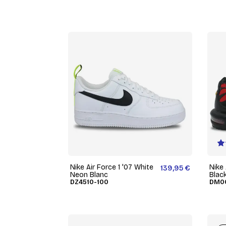
Nike Air Force 1 '07 White
Nike
139,95 €
Neon Blanc
Blac
DZ4510-100
DM00