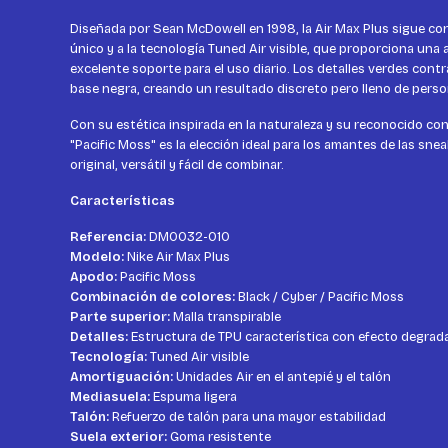
Diseñada por Sean McDowell en 1998, la Air Max Plus sigue co
único y a la tecnología Tuned Air visible, que proporciona una
excelente soporte para el uso diario. Los detalles verdes con
base negra, creando un resultado discreto pero lleno de perso
Con su estética inspirada en la naturaleza y su reconocido conf
"Pacific Moss" es la elección ideal para los amantes de las sn
original, versátil y fácil de combinar.
Características
Referencia:
DM0032-010
Modelo:
Nike Air Max Plus
Apodo:
Pacific Moss
Combinación de colores:
Black / Cyber / Pacific Moss
Parte superior:
Malla transpirable
Detalles:
Estructura de TPU característica con efecto degrad
Tecnología:
Tuned Air visible
Amortiguación:
Unidades Air en el antepié y el talón
Mediasuela:
Espuma ligera
Talón:
Refuerzo de talón para una mayor estabilidad
Suela exterior:
Goma resistente