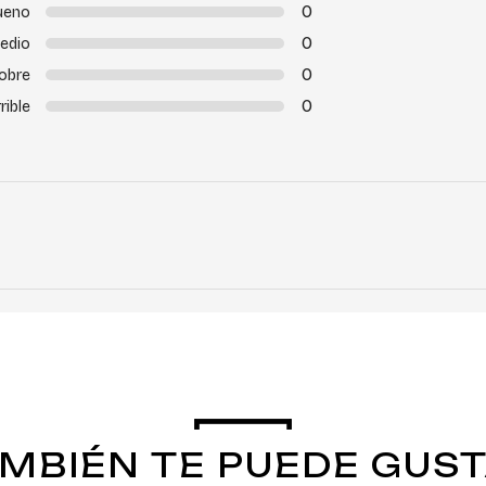
0
ueno
0
edio
0
obre
0
rible
MBIÉN TE PUEDE GUS