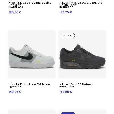
Nike Air Max 95 OG Big Bubble
Nike Air Max 95 OG Big Bubble
Obsidian
South Beach
IH4457-400
IR1473-060
189,95 €
189,95 €
NUEVO
Nike Air Force 1 Low '07 Neon
Nike Air Max 90 Batman
FQ2204-100
IB7680-001
149,95 €
169,95 €