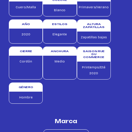
Cuero/Malla
Primavera/Verano
Blanco
AÑO
ESTILOS
ALTURA
ZAPATILLAS
2020
Elegante
Zapatillas bajas
CIERRE
ANCHURA
SAISON RUE
DU
COMMERCE
Cordón
Medio
Printemps/Eté
2020
GÉNERO
Hombre
Marca