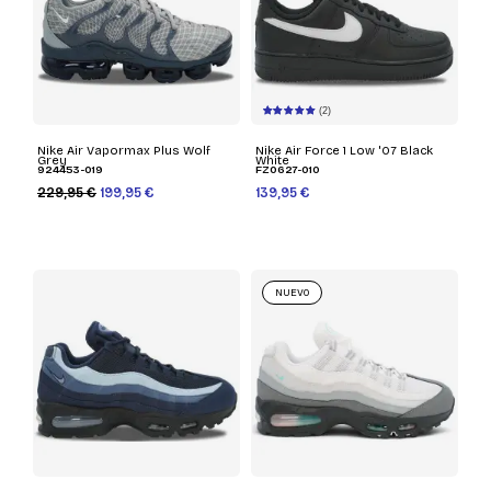
(2)
Nike Air Vapormax Plus Wolf
Nike Air Force 1 Low '07 Black
Grey
White
924453-019
FZ0627-010
229,95 €
199,95 €
139,95 €
NUEVO