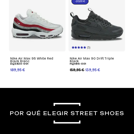
-20,00 €
(5)
Nike Air Max 95 White Red
Nike Air Max 90 Drift Triple
Black Blanc
Black
DQ3430-001
HQ1416-001
189,95 €
159,95 €
139,95 €
POR QUÉ ELEGIR STREET SHOES