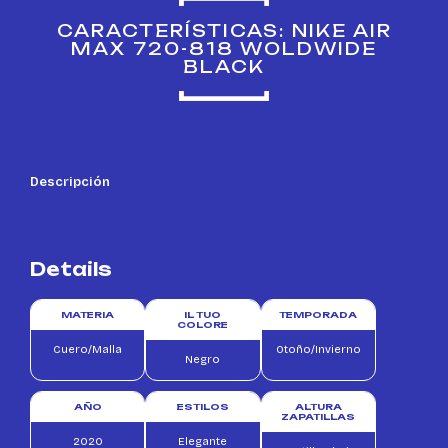
CARACTERÍSTICAS: NIKE AIR
MAX 720-818 WOLDWIDE
BLACK
Descripción
Details
MATERIA
IL TUO
TEMPORADA
COLORE
Cuero/Malla
Otoño/Invierno
Negro
AÑO
ESTILOS
ALTURA
ZAPATILLAS
2020
Elegante