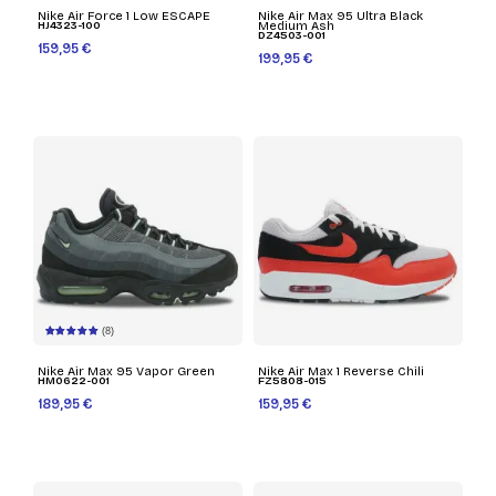
Nike Air Force 1 Low ESCAPE
Nike Air Max 95 Ultra Black
HJ4323-100
Medium Ash
DZ4503-001
159,95 €
199,95 €
(8)
Nike Air Max 95 Vapor Green
Nike Air Max 1 Reverse Chili
HM0622-001
FZ5808-015
189,95 €
159,95 €