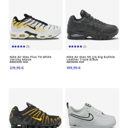
(5)
(1)
Nike Air Max Plus TN White
Nike Air Max 95 QS Big Bubble
Varsity Maize
Leather Triple Black
DM0032-104
IM0696-001
219,95 €
199,95 €