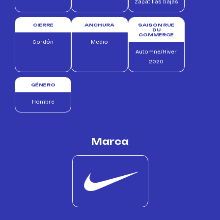
Zapatillas bajas
CIERRE
ANCHURA
SAISON RUE
DU
COMMERCE
Cordón
Medio
Automne/Hiver
2020
GÉNERO
Hombre
Marca