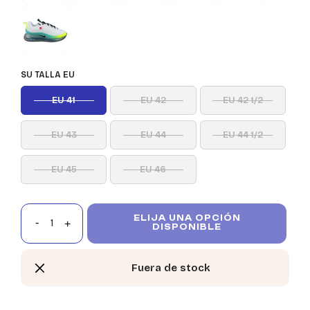
SU TALLA EU
EU 41
EU 42
EU 42 1/2
EU 43
EU 44
EU 44 1/2
EU 45
EU 46
ELIJA UNA OPCIÓN
DISPONIBLE
Fuera de stock