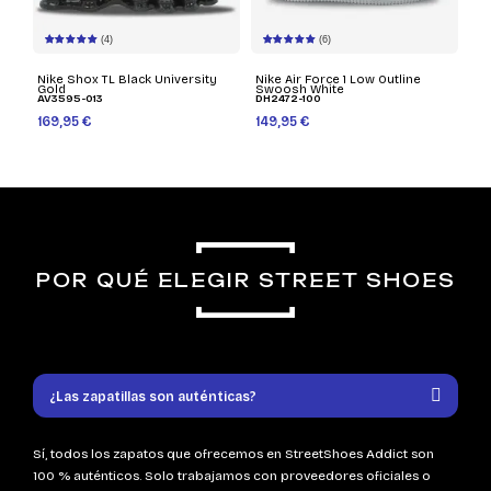
(4)
(6)
Nike Shox TL Black University
Nike Air Force 1 Low Outline
Gold
Swoosh White
AV3595-013
DH2472-100
169,95 €
149,95 €
POR QUÉ ELEGIR STREET SHOES
¿Las zapatillas son auténticas?
Sí, todos los zapatos que ofrecemos en StreetShoes Addict son
100 % auténticos. Solo trabajamos con proveedores oficiales o