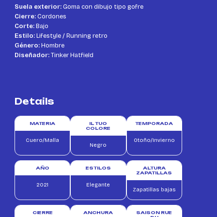
Suela exterior:
Goma con dibujo tipo gofre
Cierre:
Cordones
Corte:
Bajo
Estilo:
Lifestyle / Running retro
Género:
Hombre
Diseñador:
Tinker Hatfield
Details
MATERIA
IL TUO
TEMPORADA
COLORE
Cuero/Malla
Otoño/Invierno
Negro
AÑO
ESTILOS
ALTURA
ZAPATILLAS
2021
Elegante
Zapatillas bajas
CIERRE
ANCHURA
SAISON RUE