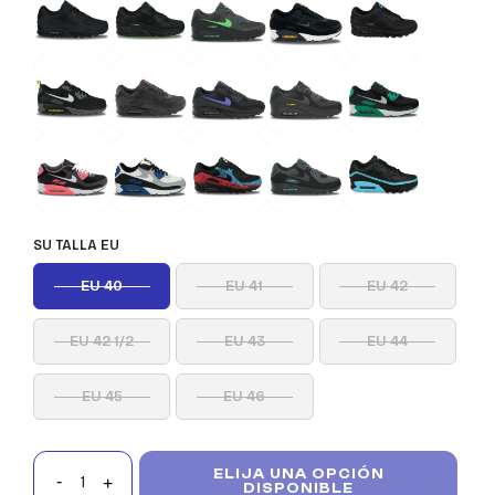
SU TALLA EU
EU 40
EU 41
EU 42
EU 42 1/2
EU 43
EU 44
EU 45
EU 46
ELIJA UNA OPCIÓN
DISPONIBLE