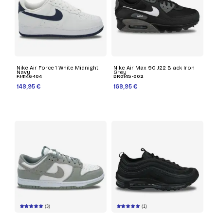
Nike Air Force 1 White Midnight
Nike Air Max 90 J22 Black Iron
Navy
Grey
FJ4146-104
DR0145-002
149,95 €
169,95 €
(3)
(1)