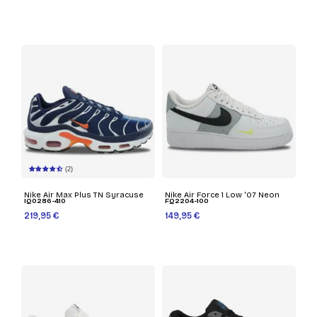
(2)
Nike Air Max Plus TN Syracuse
Nike Air Force 1 Low '07 Neon
IQ0286-410
FQ2204-100
219,95 €
149,95 €