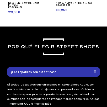
Nike Dunk Low SE Light
Nike Air Max 97 Triple Black
Pumice
BQ4567-001
FQ8249-101
189,95 €
129,95 €
POR QUÉ ELEGIR STREET SHOES
¿Las zapatillas son auténticas?
Sí, todos los zapatos que ofrecemos en StreetShoes Addict son
100 % auténticos. Solo trabajamos con proveedores oficiales o
certificados para garantizar productos nuevos y de calidad que
cumplen con los estándares de grandes marcas como Nike, Adidas,
Timberland, UGG y muchas más.