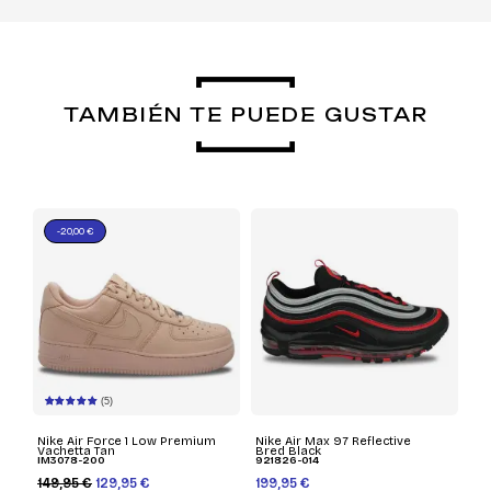
TAMBIÉN TE PUEDE GUSTAR
-20,00 €
(5)
Nike Air Force 1 Low Premium
Nike Air Max 97 Reflective
Vachetta Tan
Bred Black
IM3078-200
921826-014
149,95 €
129,95 €
199,95 €