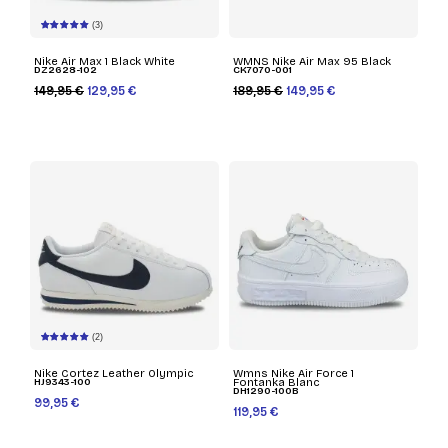
(3)
Nike Air Max 1 Black White
WMNS Nike Air Max 95 Black
DZ2628-102
CK7070-001
149,95 €
129,95 €
189,95 €
149,95 €
(2)
Nike Cortez Leather Olympic
Wmns Nike Air Force 1
HJ9343-100
Fontanka Blanc
DH1290-100B
99,95 €
119,95 €