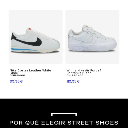
Nike Cortez Leather White
Wmns Nike Air Force 1
Black
Fontanka Blanc
DN1791-100
DH1290-100
99,95 €
119,95 €
POR QUÉ ELEGIR STREET SHOES