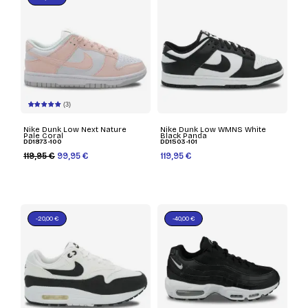
(3)
Nike Dunk Low Next Nature
Nike Dunk Low WMNS White
Pale Coral
Black Panda
DD1873-100
DD1503-101
119,95 €
99,95 €
119,95 €
-20,00 €
-40,00 €