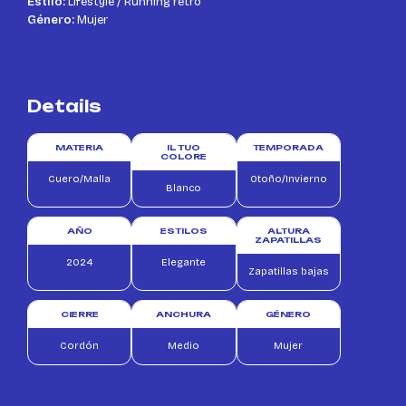
Estilo:
Lifestyle / Running retro
Género:
Mujer
Details
MATERIA
IL TUO
TEMPORADA
COLORE
Cuero/Malla
Otoño/Invierno
Blanco
AÑO
ESTILOS
ALTURA
ZAPATILLAS
2024
Elegante
Zapatillas bajas
CIERRE
ANCHURA
GÉNERO
Cordón
Medio
Mujer