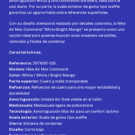
amortiguación eficaz y una comodidad duradera, ideal para el
uso diario. Por su parte, la suela exterior de goma tipo waffle
garantiza un agarre fiable sobre diferentes superficies.
Con su diseño atemporal realzado por detalles coloridos, la Nike
Air Max Command "White Bright Mango" se presenta como una
opción ideal para quienes buscan unas sneakers versátiles,
cómodas y fáciles de combinar.
Características:
Referencia:
397690-128
Modelo:
Nike Air Max Command
Color:
White / White / Bright Mango
Parte superior:
Cuero y malla transpirable
Refuerzos:
Refuerzos de cuero para una mayor estabilidad y
durabilidad
Amortiguación:
Unidad Air-Sole visible en el talón
Mediasuela:
Mediasuela ligera de poliuretano
Tecnología:
Amortiguación Max Air para un confort óptimo
Suela exterior:
Suela de goma tipo waffle
Cierre:
Sistema de cordones
Diseño:
Corte bajo