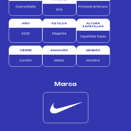
Cuero/Malla
Primavera/Verano
Gris
AÑO
ESTILOS
ALTURA
ZAPATILLAS
2025
Elegante
Zapatillas bajas
CIERRE
ANCHURA
GÉNERO
Cordón
Medio
Hombre
Marca