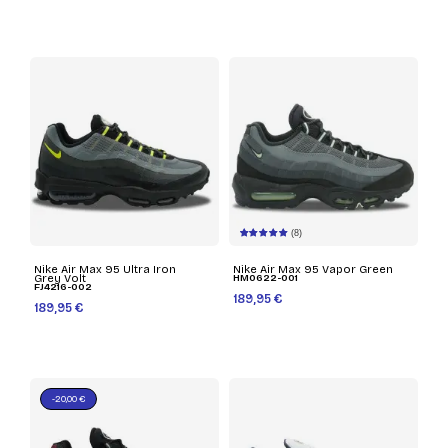
(8)
Nike Air Max 95 Ultra Iron
Nike Air Max 95 Vapor Green
Grey Volt
HM0622-001
FJ4216-002
189,95 €
189,95 €
-20,00 €