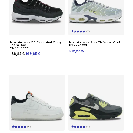
(2)
Nike Air Max 95 Essential Grey
Nike Air Max Plus TN Wave Grid
Team Red
HV6227-001
DQ3982-001
219,95 €
189,95 €
169,95 €
(4)
(4)