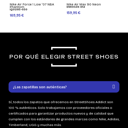
Nike Air Force 1 Low '07 NBA
Nike Air Max 90 Neon
Phantom
DM0029-012
IQ0293-030
159,95 €
169,95 €
POR QUÉ ELEGIR STREET SHOES
¿Las zapatillas son auténticas?
Sí, todos los zapatos que ofrecemos en StreetShoes Addict son
100 % auténticos. Solo trabajamos con proveedores oficiales o
certificados para garantizar productos nuevos y de calidad que
cumplen con los estándares de grandes marcas como Nike, Adidas,
Timberland, UGG y muchas más.