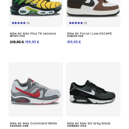
(4)
(2)
Nike Air Max Plus TN Jamaica
Nike Air Force 1 Low ESCAPE
IB7671-700
HJ4323-100
219,95 €
199,95 €
159,95 €
Nike Air Max Command White
Nike Air Max 90 Grey Black
629993-049
CN8490-002