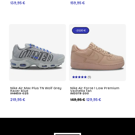
139,95 €
159,95 €
-20,00 €
(5)
Nike Air Max Plus TN Wolf Grey
Nike Air Force 1 Low Premium
Racer Blue
Vachetta Tan
IH4459-025
IM3078-200
219,95 €
149,95 €
129,95 €