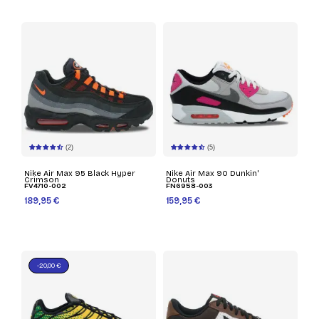
(2)
(5)
Nike Air Max 95 Black Hyper
Nike Air Max 90 Dunkin'
Crimson
Donuts
FV4710-002
FN6958-003
189,95 €
159,95 €
-20,00 €