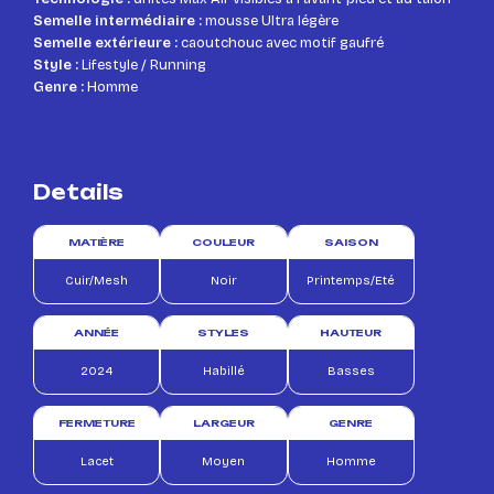
Semelle intermédiaire :
mousse Ultra légère
Semelle extérieure :
caoutchouc avec motif gaufré
Style :
Lifestyle / Running
Genre :
Homme
Details
MATIÈRE
COULEUR
SAISON
Cuir/Mesh
Noir
Printemps/Eté
ANNÉE
STYLES
HAUTEUR
2024
Habillé
Basses
FERMETURE
LARGEUR
GENRE
Lacet
Moyen
Homme