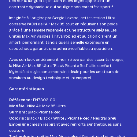
Red sur la languette, le talon et les logos apportent un
contraste dynamique qui souligne son caractère sportif.
Imaginée à l'origine par Sergio Lozano, cette version Ultra
conserve l'ADN de l'Air Max 95 tout en réduisant son poids
grâce à une semelle repensée et une structure allégée. Les
unités Max Air visibles à l'avant-pied et au talon offrent un
amorti performant, tandis que la semelle extérieure en
caoutchouc garantit une adhérence fiable au quotidien.
Avec son look entièrement noir relevé par des accents rouges,
la Nike Air Max 95 Ultra "Black Picante Red" allie confort,
légèreté et style contemporain, idéale pour les amateurs de
sneakers au design technique et intemporel.
Caractéristiques
Référence :
FN7802-001
Modèle :
Nike Air Max 95 Ultra
Surnom :
Black Picante Red
Coloris :
Black / Black / White / Picante Red / Neutral Grey
Empeigne :
mesh respirant avec renforts synthétiques sans
couture
Technologie :
unités Max Air visibles à l'avant-pied et au talon