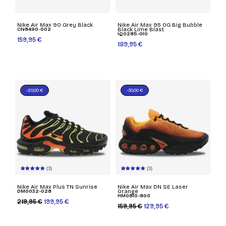
Nike Air Max 90 Grey Black
Nike Air Max 95 OG Big Bubble
CN8490-002
Black Lime Blast
IQ0285-010
159,95 €
189,95 €
-20,00 €
-30,00 €
(3)
(3)
Nike Air Max Plus TN Sunrise
Nike Air Max DN SE Laser
DM0032-028
Orange
HM0810-800
219,95 €
199,95 €
159,95 €
129,95 €