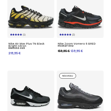
(1)
(2)
Nike Air Max Plus TN Black
Nike Zoom Vomero 5 BRED
Bright Citron
HV2527-002
DM0032-023
159,95 €
139,95 €
219,95 €
NOUVEAU