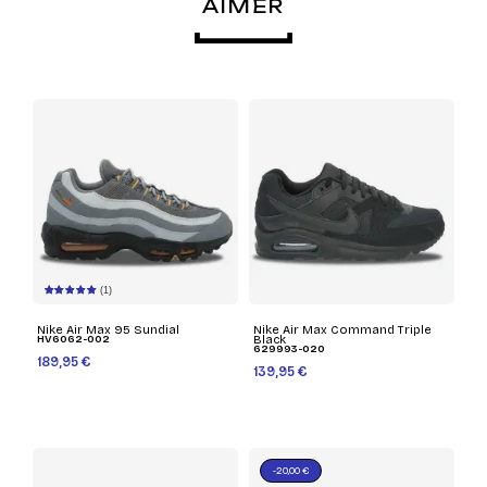
AIMER
(1)
Nike Air Max 95 Sundial
Nike Air Max Command Triple
HV6062-002
Black
629993-020
189,95 €
139,95 €
-20,00 €