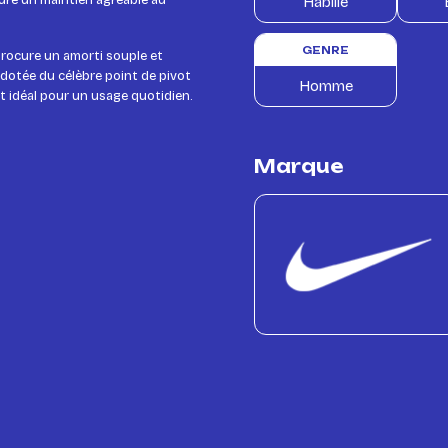
ssure un maintien agréable au
Habillé
GENRE
procure un amorti souple et
dotée du célèbre point de pivot
Homme
rt idéal pour un usage quotidien.
Marque