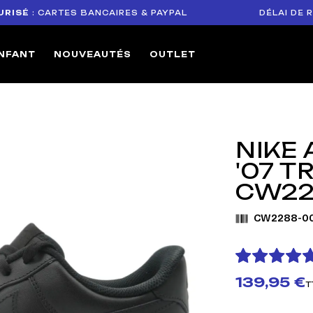
: CARTES BANCAIRES & PAYPAL
DÉLAI DE RETOUR
NFANT
NOUVEAUTÉS
OUTLET
NIKE 
'07 T
CW22
CW2288-00
139,95 €
T