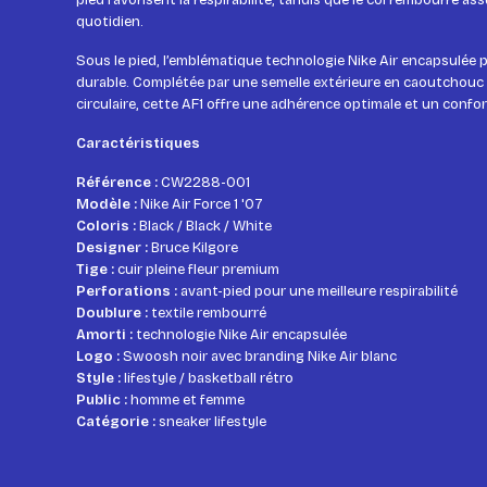
pied favorisent la respirabilité, tandis que le col rembourré a
quotidien.
Sous le pied, l’emblématique technologie Nike Air encapsulée 
durable. Complétée par une semelle extérieure en caoutchouc 
circulaire, cette AF1 offre une adhérence optimale et un confo
Caractéristiques
Référence :
CW2288-001
Modèle :
Nike Air Force 1 '07
Coloris :
Black / Black / White
Designer :
Bruce Kilgore
Tige :
cuir pleine fleur premium
Perforations :
avant-pied pour une meilleure respirabilité
Doublure :
textile rembourré
Amorti :
technologie Nike Air encapsulée
Logo :
Swoosh noir avec branding Nike Air blanc
Style :
lifestyle / basketball rétro
Public :
homme et femme
Catégorie :
sneaker lifestyle