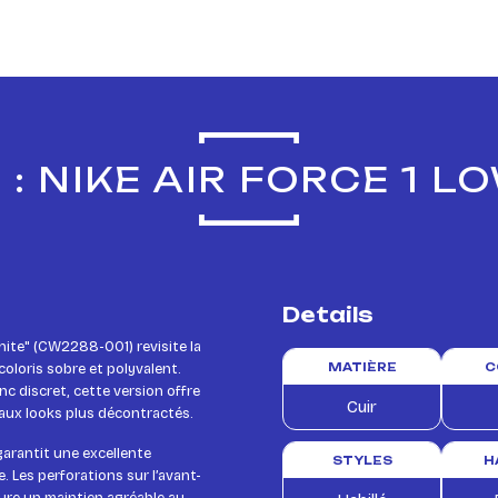
: NIKE AIR FORCE 1 LO
Details
White" (CW2288-001) revisite la
coloris sobre et polyvalent.
MATIÈRE
C
c discret, cette version offre
Cuir
’aux looks plus décontractés.
 garantit une excellente
STYLES
H
. Les perforations sur l’avant-