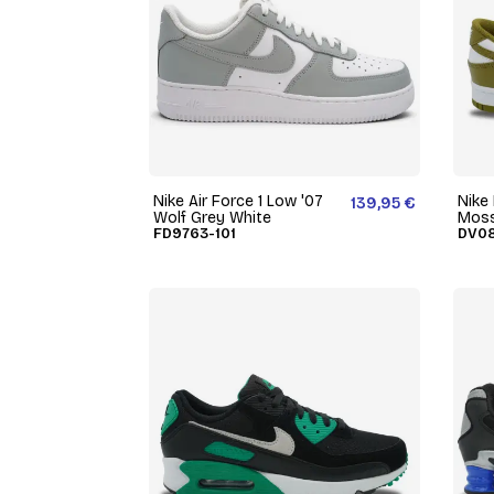
Nike Air Force 1 Low '07
Nike
139,95 €
Wolf Grey White
Mos
FD9763-101
DV08