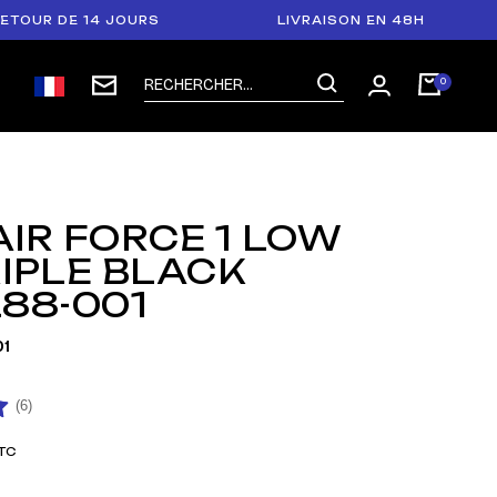
 DE 14 JOURS
LIVRAISON EN 48H
P
AIR FORCE 1 LOW
RIPLE BLACK
88-001
1
(6)
TC