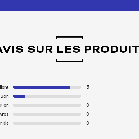
AVIS SUR LES PRODUI
5
llent
1
Bon
0
oyen
0
vres
0
rible