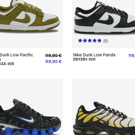
(6)
 Dunk Low Pacific
Nike Dunk Low Panda
119,95 €
119
s
DD1391-100
99,95 €
33-105