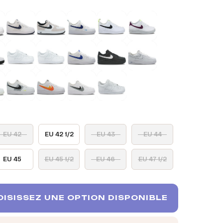
EU 42
EU 42 1/2
EU 43
EU 44
EU 45
EU 45 1/2
EU 46
EU 47 1/2
ISISSEZ UNE OPTION DISPONIBLE