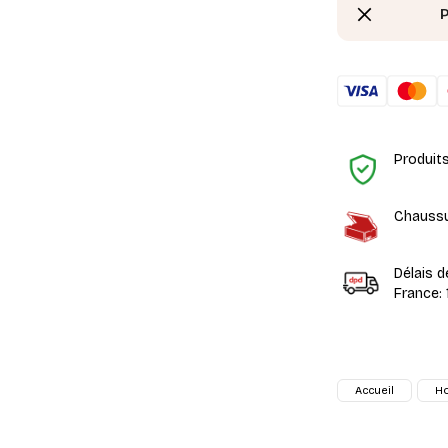
P
Produit
Chaussu
Délais d
France: 
Accueil
H