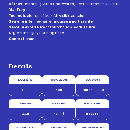
Détails :
branding Nike x Undefeated, lacet co-brandé, accents
Blue Fury
Technologie :
unité Max Air visible au talon
Semelle intermédiaire :
mousse amortissante
Semelle extérieure :
caoutchouc à motif gaufré
Style :
Lifestyle / Running rétro
Genre :
Homme
Details
MATIÈRE
COULEUR
SAISON
Cuir
Noir
Printemps/Eté
ANNÉE
STYLES
HAUTEUR
2021
Habillé
Basses
FERMETURE
LARGEUR
SAISON RDC