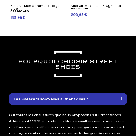
Nike Air Max Command Royal
Nike Air Max Plus TN Gym Red
Blue
HM9611-100
629993-410
209,95 €
149,95 €
POURQUOI CHOISIR STREET
SHOES
Les Sneakers sont-elles authentiques ?
Oui, toutes les chaussures que nous proposons sur Street Shoes
Addict sont 100 % authentiques. Nous travaillons uniquement avec
des fournisseurs officiels ou certifiés, pour garantir des produits de
qualité, neufs et conformes aux standards des grandes marques