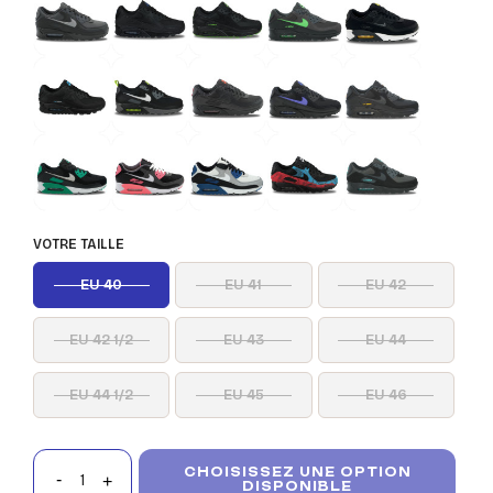
VOTRE TAILLE
EU 40
EU 41
EU 42
EU 42 1/2
EU 43
EU 44
EU 44 1/2
EU 45
EU 46
CHOISISSEZ UNE OPTION
DISPONIBLE