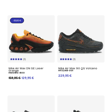
-30,00 €
(3)
(3)
Nike Air Max DN SE Laser
Nike Air Max 90 QS Volcano
Orange
HF3248-001
HM0810-800
229,95 €
159,95 €
129,95 €