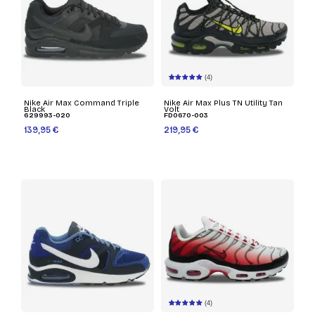
(4)
Nike Air Max Command Triple
Nike Air Max Plus TN Utility Tan
Black
Volt
629993-020
FD0670-003
139,95 €
219,95 €
(4)