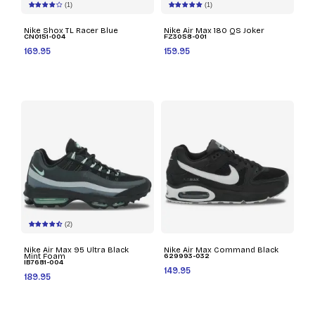
(1)
(1)
Nike Shox TL Racer Blue
Nike Air Max 180 QS Joker
CN0151-004
FZ3058-001
169.95
159.95
(2)
Nike Air Max 95 Ultra Black
Nike Air Max Command Black
Mint Foam
629993-032
IB7681-004
149.95
189.95