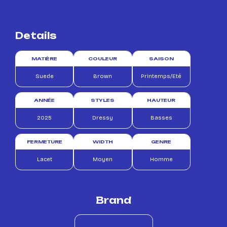
Details
MATIÈRE
COULEUR
SAISON
Suede
Brown
Printemps/Eté
ANNÉE
STYLES
HAUTEUR
2025
Dressy
Basses
FERMETURE
WIDTH
GENRE
Lacet
Moyen
Homme
Brand