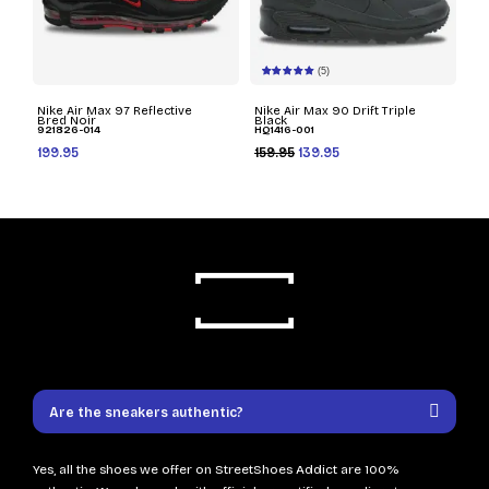
(5)
Nike Air Max 97 Reflective
Nike Air Max 90 Drift Triple
Bred Noir
Black
921826-014
HQ1416-001
199.95
159.95
139.95
Are the sneakers authentic?
Yes, all the shoes we offer on StreetShoes Addict are 100%